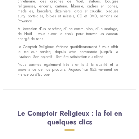
chrétienne, des crèches de Noël,
statues
,
bougies
religieuses
, encens, carterie, librairie, cadres et icones,
médailles, bracelets,
dizainiers
, croix et
crucifix
, plaques
auto, porte-clés,
bibles et missels
, CD et DVD,
santons de
Provence
.
A l’occasion d’un baptême, d’une communion, d’un mariage,
de Noël… vous aurez le choix pour trouver un cadeau
chargé de sens.
Le Comptoir Religieux s'efforce quotidiennement à vous offrir
le meilleur service, depuis votre commande jusqu'à la
livraison. Son objectif : l'entière satisfaction du client.
Nous sommes également très attentifs à la qualité et la
provenance de nos produits. Aujourd'hui 85% viennent de
France ou d'Europe.
Le Comptoir Religieux : la foi en
quelques clics