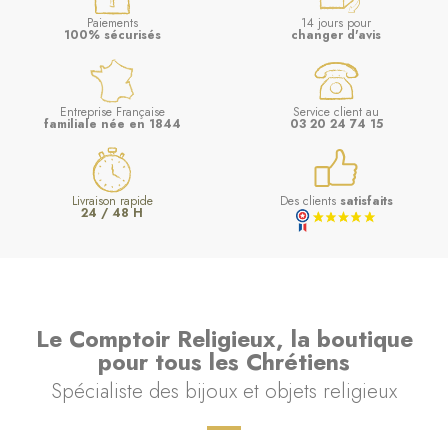
Paiements
14 jours pour
100% sécurisés
changer d'avis
Entreprise Française
Service client au
familiale née en 1844
03 20 24 74 15
Livraison rapide
Des clients
satisfaits
24 / 48 H
Le Comptoir Religieux, la boutique
pour tous les Chrétiens
Spécialiste des bijoux et objets religieux