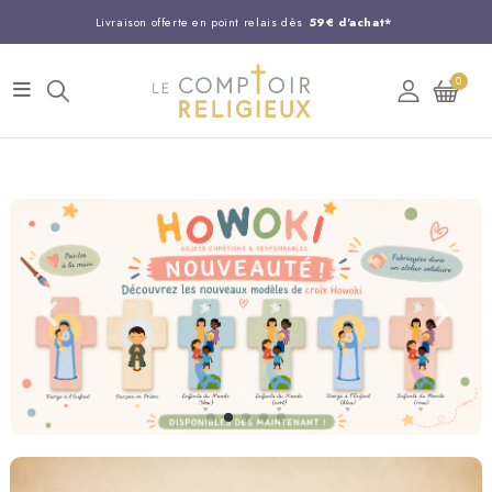
Livraison offerte en point relais dès
59€ d'achat*
Entreprise Française familiale
née en 1844
0
Support client disponible au
03 20 24 74 15
Commandez avant 14H,
expédition le jour même !