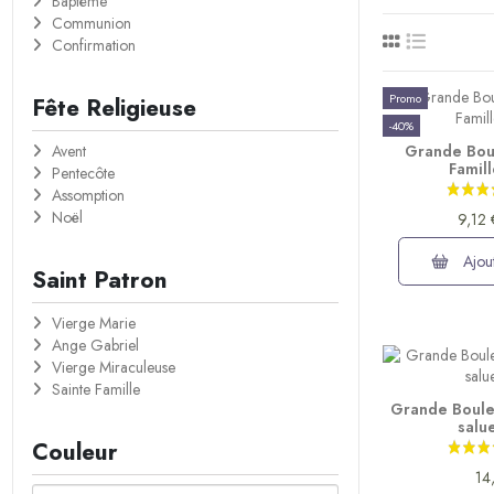
Baptême
Communion
Confirmation
Promo
Fête Religieuse
-40%
Grande Boul
Avent
Famil
Pentecôte
Assomption
Noël
9,12
Ajout
Saint Patron
Vierge Marie
Ange Gabriel
Vierge Miraculeuse
Sainte Famille
Grande Boule 
salu
Couleur
14