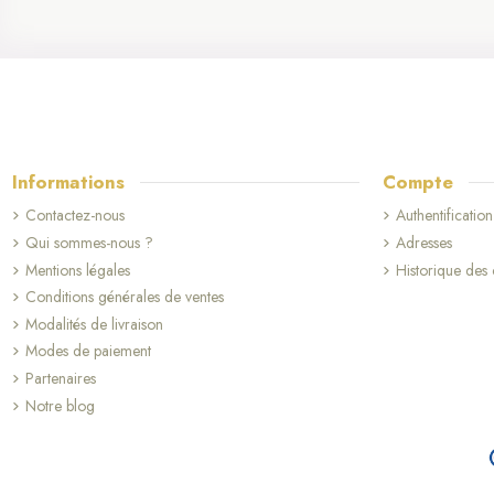
Un cadeau
Offrir une boule 
finitions minutieu
Des boule
Notre collection 
crèche ou des ang
Informations
Compte
contemporaine ou 
Contactez-nous
Authentification
Qui sommes-nous ?
Adresses
Mentions légales
Historique de
Conditions générales de ventes
Modalités de livraison
Modes de paiement
Partenaires
Notre blog