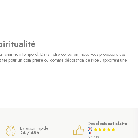
(3 avis)
ritualité
 leur charme intemporel. Dans notre collection, nous vous proposons des
arfaites pour un coin prière ou comme décoration de Noël, apportent une
entant souvent des scènes de la crèche, de la Sainte Famille ou des anges,
s de détails comme des paillettes dorées ou des motifs étoilés, apportent une
rie, le Christ, ou encore des anges protecteurs. Chaque boule est conçue
Des clients
satisfaits
chir votre décoration tout en exprimant votre foi de manière subtile et
Livraison rapide
24 / 48h
(3 avis)
(9,4 / 10)