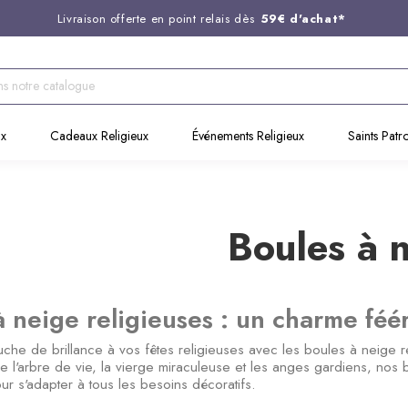
Livraison offerte en point relais dès
59€ d'achat*
Entreprise Française familiale
née en 1844
Support client disponible au
03 20 24 74 15
Commandez avant 14H,
expédition le jour même !
ux
Cadeaux Religieux
Événements Religieux
Saints Patr
Boules à 
à neige religieuses : un charme féé
uche de brillance à vos fêtes religieuses avec les boules à neige 
e l'arbre de vie, la vierge miraculeuse et les anges gardiens, nos bo
r s'adapter à tous les besoins décoratifs.