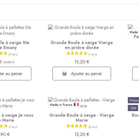
Made 
Pe
e à neige Ste
Grande Boule à neige Vierge
le Emany
en prière dorée
 €
15,20 €
15,20 €
er au panier
Ajouter au panier
Promo
Made in France
-10%
à neige Je vous
Grande Boule à neige - Vierge
Bou
e Marie
Marie
,90 €
15,20 €