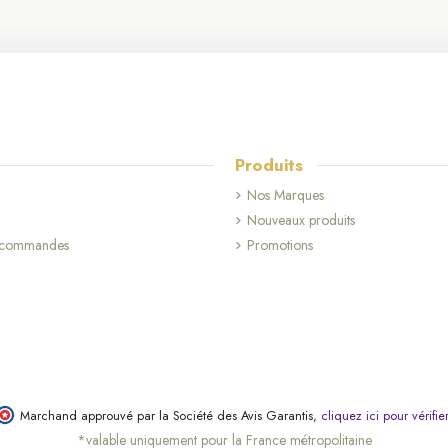
 original et spirituel
à neige est un geste rempli de symbolisme, idéal pour les fêtes de Noël, un b
ses, sont des souvenirs précieux qui traversent le temps. Leur dimension religie
s à neige pour tous les styles
de boules à neige religieuses propose une diversité de modèles adaptés à tous
es, ainsi que des modèles plus modernes, ornés de couleurs vives ou de finit
Produits
traditionnelle.
Nos Marques
Nouveaux produits
s commandes
Promotions
Marchand approuvé par la Société des Avis Garantis,
cliquez ici pour vérifie
*valable uniquement pour la France métropolitaine