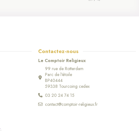
aptême, ou une communion. Ces boules, avec leurs scènes délicates et leurs
use en fait un cadeau particulièrement significatif pour vos proches.
 les goûts. Vous trouverez des versions classiques avec des scènes de la
ions élégantes. Ces boules sont idéales pour s’intégrer dans une décoration
Contactez-nous
Le Comptoir Religieux
99 rue de Rotterdam
Parc de l'étoile
BP40444
59338 Tourcoing cedex
03 20 24 74 15
contact@comptoir-religieux.fr
r
.