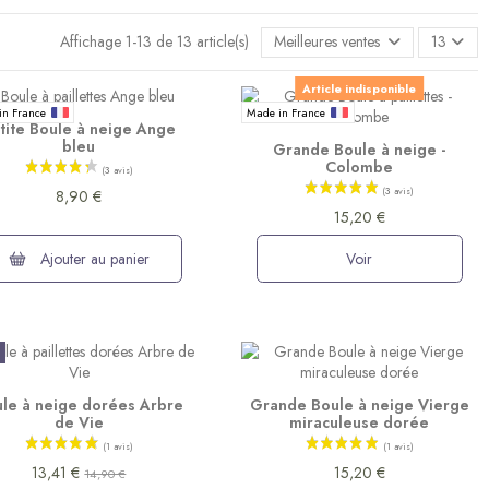
Affichage 1-13 de 13 article(s)
Meilleures ventes en premier
13
Article indisponible
in France
Made in France
tite Boule à neige Ange
bleu
Grande Boule à neige -
Colombe
8,90 €
15,20 €
Ajouter au panier
Voir
le à neige dorées Arbre
Grande Boule à neige Vierge
de Vie
miraculeuse dorée
13,41 €
15,20 €
14,90 €