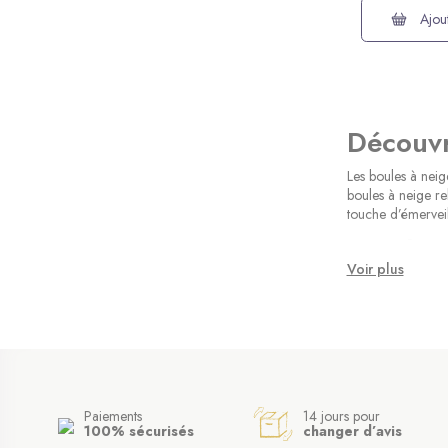
Ajout
Découvr
Les boules à neig
boules à neige re
touche d’émerveill
Une bou
Voir plus
Les boules à neig
elles rappellent l
atmosphère chaleu
Un symb
Les boules à neig
avec soin, offrant
Paiements
14 jours pour
100% sécurisés
changer d’avis
poétique.