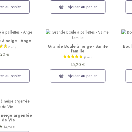
er au panier
Ajouter au panier
(2 avis)
 à neige - Ange
Grande Boule à neige - Sainte
Boul
famille
,20 €
15,20 €
er au panier
Ajouter au panier
à neige argentée
 de Vie
 €
14,90 €