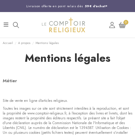
Livraison offerte en point relais dès
59€ d'achat*
Entreprise Française familiale
née en 1844
0
Support client disponible au
03 20 24 74 15
Commandez avant 14H,
expédition le jour même !
Accueil
A propos
Mentions légales
Mentions légales
Métier
Site de vente en ligne d'articles religieux.
Toutes les images sur ce site sont strictement interdites à la reproduction, et sont
la propriété de www.comptoir-religieux.fr, à l'exception des livres et livrets, dont les
images restent la propriété des éditeurs respectifs. Le présent site a fait l'objet
d'une déclaration auprès de la Commission Nationale de l'Informatique et des
Libertés (CNIL). Le numéro de déclaration est le 1394587. Utilisation de Cookies :
Un ou plusieurs cookies (petits fichiers textes) peuvent éventuellement s'installer