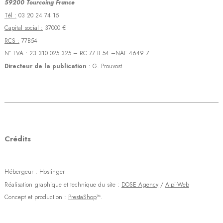
59200 Tourcoing France
Tél :
03 20 24 74 15
Capital social :
37000 €
RCS :
77B54
N° TVA :
23.310.025.325 – RC 77 B 54 –NAF 4649 Z.
Directeur de la publication
: G. Prouvost
Crédits
Hébergeur : Hostinger
Réalisation graphique et technique du site :
DOSE Agency
/
Alpi-Web
Concept et production :
PrestaShop
™.