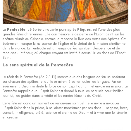
La
Pentecôte
, célébrée cinquante jours après
Pâques
, est l’une des plus
grandes fêtes chrétiennes. Elle commémore la descente de l’Esprit Saint sur les
apôtres réunis au Cénacle, comme le rapporte le livre des Actes des Apôtres. Cet
événement marque la naissance de l’Église et le début de la mission chrétienne
dans le monde. La Pentecôte est un temps de feu spirituel, d’espérance et de
renouveau intérieur, où chaque croyant est invité à accueillir les dons de l’Esprit
Saint.
Le sens spirituel de la Pentecôte
Le récit de la Pentecôte (Ac 2,1-11) raconte que des langues de feu se posèrent
sur chacun des apôtres, et qu’ils se mirent à parler toutes les langues. Par cet
événement, Dieu manifeste la force de son Esprit qui unit et envoie en mission. La
Pentecôte rappelle que l’Esprit Saint est donné à tous les baptisés pour fortifier
leur foi, les guider dans la vérité et les rendre témoins du Christ.
Cette fête est donc un moment de renouveau spirituel : elle invite à invoquer
l’Esprit Saint dans la prière, à se laisser transformer par ses dons – sagesse, force,
conseil, intelligence, piété, science et crainte de Dieu – et à vivre une foi vivante
et joyeuse.