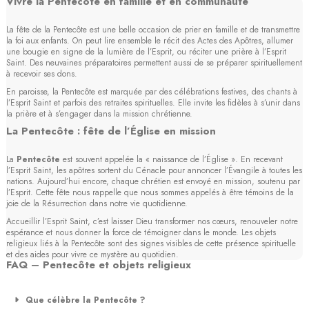
Vivre la Pentecôte en famille et en communauté
La fête de la Pentecôte est une belle occasion de prier en famille et de transmettre
la foi aux enfants. On peut lire ensemble le récit des Actes des Apôtres, allumer
une bougie en signe de la lumière de l’Esprit, ou réciter une prière à l’Esprit
Saint. Des neuvaines préparatoires permettent aussi de se préparer spirituellement
à recevoir ses dons.
En paroisse, la Pentecôte est marquée par des célébrations festives, des chants à
l’Esprit Saint et parfois des retraites spirituelles. Elle invite les fidèles à s’unir dans
la prière et à s’engager dans la mission chrétienne.
La Pentecôte : fête de l’Église en mission
La
Pentecôte
est souvent appelée la « naissance de l’Église ». En recevant
l’Esprit Saint, les apôtres sortent du Cénacle pour annoncer l’Évangile à toutes les
nations. Aujourd’hui encore, chaque chrétien est envoyé en mission, soutenu par
l’Esprit. Cette fête nous rappelle que nous sommes appelés à être témoins de la
joie de la Résurrection dans notre vie quotidienne.
Accueillir l’Esprit Saint, c’est laisser Dieu transformer nos cœurs, renouveler notre
espérance et nous donner la force de témoigner dans le monde. Les objets
religieux liés à la Pentecôte sont des signes visibles de cette présence spirituelle
et des aides pour vivre ce mystère au quotidien.
FAQ – Pentecôte et objets religieux
Que célèbre la Pentecôte ?