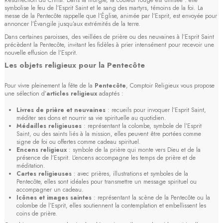
Résurrection du Christ. Dans la liturgie, la couleur rouge est utilisée : elle
symbolise le feu de l’Esprit Saint et le sang des martyrs, témoins de la foi. La
messe de la Pentecôte rappelle que l’Église, animée par l’Esprit, est envoyée pour
annoncer l’Évangile jusqu’aux extrémités de la terre.
Dans certaines paroisses, des veillées de prière ou des neuvaines à l’Esprit Saint
précèdent la Pentecôte, invitant les fidèles à prier intensément pour recevoir une
nouvelle effusion de l’Esprit.
Les objets religieux pour la Pentecôte
Pour vivre pleinement la fête de la
Pentecôte
, Comptoir Religieux vous propose
une sélection d’
articles religieux
adaptés :
Livres de prière et neuvaines
: recueils pour invoquer l’Esprit Saint,
méditer ses dons et nourrir sa vie spirituelle au quotidien.
Médailles religieuses
: représentant la colombe, symbole de l’Esprit
Saint, ou des saints liés à la mission, elles peuvent être portées comme
signe de foi ou offertes comme cadeau spirituel.
Encens religieux
: symbole de la prière qui monte vers Dieu et de la
présence de l’Esprit. L’encens accompagne les temps de prière et de
méditation.
Cartes religieuses
: avec prières, illustrations et symboles de la
Pentecôte, elles sont idéales pour transmettre un message spirituel ou
accompagner un cadeau.
Icônes et images saintes
: représentant la scène de la Pentecôte ou la
colombe de l’Esprit, elles soutiennent la contemplation et embellissent les
coins de prière.