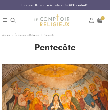
Livraison offerte en point relais dès
59€ d'achat*
Entreprise Française familiale
née en 1844
0
Support client disponible au
03 20 24 74 15
Commandez avant 14H,
expédition le jour même !
Accueil
Événements Religieux
Pentecôte
Pentecôte