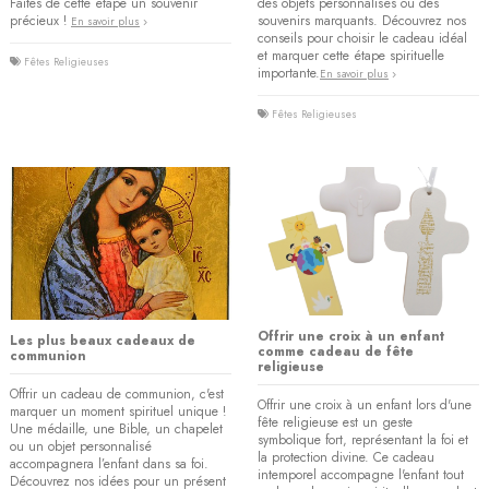
Faites de cette étape un souvenir
des objets personnalisés ou des
précieux !
souvenirs marquants. Découvrez nos
En savoir plus
conseils pour choisir le cadeau idéal
et marquer cette étape spirituelle
Fêtes Religieuses
importante.​
En savoir plus
Fêtes Religieuses
Offrir une croix à un enfant
Les plus beaux cadeaux de
comme cadeau de fête
communion
religieuse
Offrir un cadeau de communion, c'est
Offrir une croix à un enfant lors d'une
marquer un moment spirituel unique !
fête religieuse est un geste
Une médaille, une Bible, un chapelet
symbolique fort, représentant la foi et
ou un objet personnalisé
la protection divine. Ce cadeau
accompagnera l’enfant dans sa foi.
intemporel accompagne l'enfant tout
Découvrez nos idées pour un présent