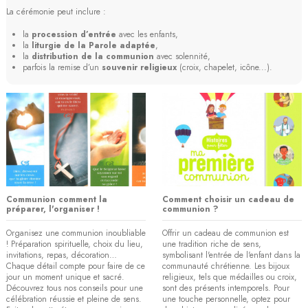
La cérémonie peut inclure :
la
procession d’entrée
avec les enfants,
la
liturgie de la Parole adaptée
,
la
distribution de la communion
avec solennité,
parfois la remise d’un
souvenir religieux
(croix, chapelet, icône...).
Communion comment la
Comment choisir un cadeau de
préparer, l'organiser !
communion ?
Organisez une communion inoubliable
Offrir un cadeau de communion est
! Préparation spirituelle, choix du lieu,
une tradition riche de sens,
invitations, repas, décoration…
symbolisant l'entrée de l'enfant dans la
Chaque détail compte pour faire de ce
communauté chrétienne. Les bijoux
jour un moment unique et sacré.
religieux, tels que médailles ou croix,
Découvrez tous nos conseils pour une
sont des présents intemporels. Pour
célébration réussie et pleine de sens.
une touche personnelle, optez pour