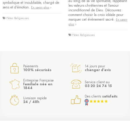
au long de sa vie spirituelle, rappelant
symbolique et inoubliable, chargé de
les valeurs chrétiennes et l'amour
sens et d’émotion.
En savoir plus
inconditionnel de Dieu. Découvrez
comment choisir la croix idéale pour
Fêtes Religieuses
marquer cet événement sacré.
En savoir
plus
Fêtes Religieuses
Paiements
14 jours pour
100% sécurisés
changer d’avis
Entreprise Française
Service client au
familiale née en
03 20 24 74 15
1844
Des clients
satisfaits
Livraison rapide
24 / 48h