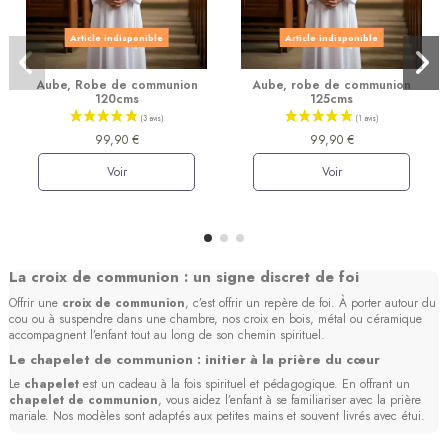
Article indisponible
Article indisponible
Aube, Robe de communion
Aube, robe de communion
120cms
125cms
99,90 €
99,90 €
Voir
Voir
La croix de communion : un signe discret de foi
Offrir une
croix de communion
, c’est offrir un repère de foi. À porter autour du
cou ou à suspendre dans une chambre, nos croix en bois, métal ou céramique
accompagnent l’enfant tout au long de son chemin spirituel.
Le chapelet de communion : initier à la prière du cœur
Le
chapelet
est un cadeau à la fois spirituel et pédagogique. En offrant un
chapelet de communion
, vous aidez l’enfant à se familiariser avec la prière
mariale. Nos modèles sont adaptés aux petites mains et souvent livrés avec étui.