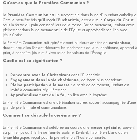
Qu’est-ce que la Première Communion ?
La
Première Communion
est un moment clé dans la vie d’un enfant catholique.
C’est la première fois qu’il reçoit l’
Eucharistie
, c’est-à-dire le
Corps du Christ
sous la forme du pain consacré lors de la messe. Par ce sacrement, l’enfant entre
pleinement dans la vie sacramentelle de l’Église et approfondit son lien avec
Jésus-Christ.
La Première Communion suit généralement plusieurs années de
catéchisme
,
durant lesquelles l’enfant découvre les fondements de la foi chrétienne, apprend à
prier, à connaître Jésus et à vivre selon les valeurs de l’Évangile.
Quelle est sa signification ?
Rencontre avec le Christ vivant
dans l’Eucharistie.
Engagement dans la vie chrétienne
, de façon plus consciente.
Pleine participation à la messe
: à partir de ce moment, l’enfant est
invité à communier régulièrement.
Approfondissement de la foi
, en lien avec le baptême.
(12 avis)
La Première Communion est une célébration sacrée, souvent accompagnée d’une
grande joie familiale et communautaire.
Comment se déroule la cérémonie ?
La Première Communion est célébrée au cours d’une
messe spéciale
, souvent
au printemps ou à la fin de l’année scolaire. L’enfant, habillé en blanc ou en
tenue liturgique, reçoit pour la première fois l’hostie consacrée.