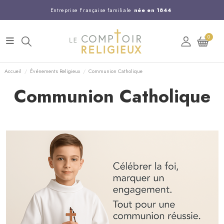
Entreprise Française familiale
née en 1844
Support client disponible au
03 20 24 74 15
0
Commandez avant 14H,
expédition le jour même !
Accueil
Événements Religieux
Communion Catholique
Communion Catholique