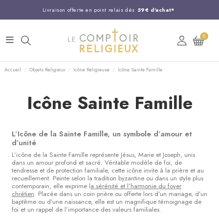
Livraison offerte en point relais dès
59€ d'achat*
Entreprise Française familiale
née en 1844
0
Support client disponible au
03 20 24 74 15
Commandez avant 14H,
expédition le jour même !
Accueil
Objets Religieux
Icône Religieuse
Icône Sainte Famille
Icône Sainte Famille
L’Icône de la Sainte Famille, un symbole d’amour et
d’unité
L’icône de la Sainte Famille représente Jésus, Marie et Joseph, unis
dans un amour profond et sacré. Véritable modèle de foi, de
tendresse et de protection familiale, cette icône invite à la prière et au
recueillement. Peinte selon la tradition byzantine ou dans un style plus
contemporain, elle exprime l
a sérénité et l’harmonie du foyer
chrétien
. Placée dans un coin prière ou offerte lors d’un mariage, d’un
baptême ou d’une naissance, elle est un magnifique témoignage de
foi et un rappel de l’importance des valeurs familiales.