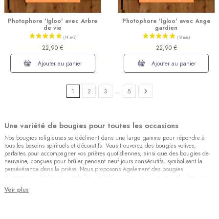
Photophore 'Igloo' avec Arbre
Photophore 'Igloo' avec Ange
de vie
gardien
22,90 €
22,90 €
Ajouter au panier
Ajouter au panier
1
2
3
…
5
Une variété de bougies pour toutes les occasions
Nos bougies religieuses se déclinent dans une large gamme pour répondre à
tous les besoins spirituels et décoratifs. Vous trouverez des bougies votives,
(12 avis)
parfaites pour accompagner vos prières quotidiennes, ainsi que des bougies de
neuvaine, conçues pour brûler pendant neuf jours consécutifs, symbolisant la
persévérance dans la prière. Nous proposons également des bougies
décoratives, idéales pour embellir une table ou un autel, ainsi que des bougies
aux effigies de saints, comme la bougie Sainte Rita ou la bougie Sacré-Cœur, qui
Voir plus
renforcent la dévotion envers des figures spirituelles spécifiques.
Les symboles et usages des bougies religieuses
Les bougies religieuses sont bien plus que des objets décoratifs. Elles symbolisent