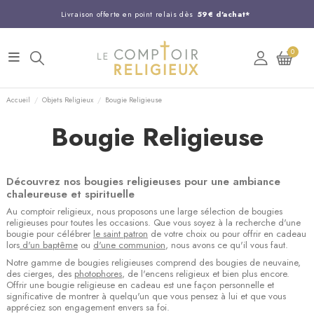
Livraison offerte en point relais dès
59€ d'achat*
Entreprise Française familiale
née en 1844
0
Support client disponible au
03 20 24 74 15
Commandez avant 14H,
expédition le jour même !
Accueil
Objets Religieux
Bougie Religieuse
Bougie Religieuse
Découvrez nos bougies religieuses pour une ambiance
chaleureuse et spirituelle
Au comptoir religieux, nous proposons une large sélection de bougies
religieuses pour toutes les occasions. Que vous soyez à la recherche d'une
bougie pour célébrer
le saint patron
de votre choix ou pour offrir en cadeau
lors
d'un baptême
ou
d'une communion
, nous avons ce qu'il vous faut.
Notre gamme de bougies religieuses comprend des bougies de neuvaine,
des cierges, des
photophores
, de l'encens religieux et bien plus encore.
Offrir une bougie religieuse en cadeau est une façon personnelle et
significative de montrer à quelqu'un que vous pensez à lui et que vous
appréciez son engagement envers sa foi.