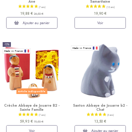
Ane
Samaritaine
19,88 €
19,90 €
26,50 €
Ajouter au panier
Voir
-15%
Made in France
Made in France
Article indisponible
Crèche Abbaye de Jouarre B2 -
Santon Abbaye de Jouarre b2 -
Sainte Famille
Chat
59,93 €
13,50 €
70,50 €
Voir
Ajouter au panier