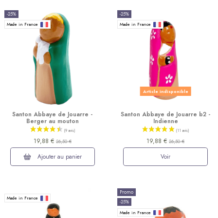
-25%
-25%
Made in France
Made in France
(14 avis)
Article indisponible
Santon Abbaye de Jouarre -
Santon Abbaye de Jouarre b2 -
Berger au mouton
Indienne
19,88 €
19,88 €
26,50 €
26,50 €
Ajouter au panier
Voir
Promo
Made in France
-25%
Made in France