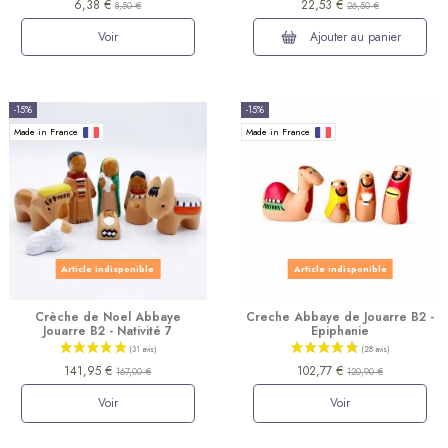
6,38 €
22,53 €
8,50 €
26,50 €
Voir
Ajouter au panier
-15%
-15%
Made in France
Made in France
Article indisponible
Article indisponible
Crèche de Noel Abbaye
Creche Abbaye de Jouarre B2 -
Jouarre B2 - Nativité 7
Epiphanie
141,95 €
102,77 €
167,00 €
120,90 €
Voir
Voir