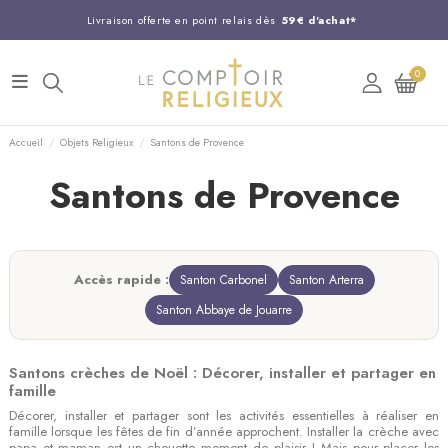
Livraison offerte en point relais dès
59€ d'achat*
Entreprise Française familiale
née en 1844
0
Support client disponible au
03 20 24 74 15
Commandez avant 14H,
expédition le jour même !
Accueil
Objets Religieux
Santons de Provence
Santons de Provence
Accès rapide :
Santon Carbonel
Santon Arterra
Santon Abbaye de Jouarre
Santons crèches de Noël : Décorer, installer et partager en
famille
Décorer, installer et partager sont les activités essentielles à réaliser en
famille lorsque les fêtes de fin d’année approchent. Installer la crèche avec
papa et maman est un chouette moment de plaisir ! Mais pour placer les