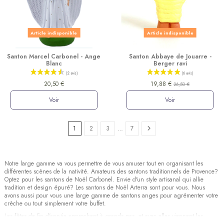
Article indisponible
Article indisponible
Santon Marcel Carbonel - Ange
Santon Abbaye de Jouarre -
Blanc
Berger ravi
20,50 €
19,88 €
26,50 €
Voir
Voir
1
2
3
…
7
Notre large gamme va vous permettre de vous amuser tout en organisant les
différentes scènes de la nativité. Amateurs des santons traditionnels de Provence?
Optez pour les santons de Noël Carbonel. Envie d'un style artisanal qui allie
tradition et design épuré? Les santons de Noël Arterra sont pour vous. Nous
avons aussi pour vous une large gamme de santons anges pour agrémenter votre
crèche ou tout simplement votre buffet.
(7 avis)
Les fêtes de fin d'année approchent à grands pas, et avec elles viennent les