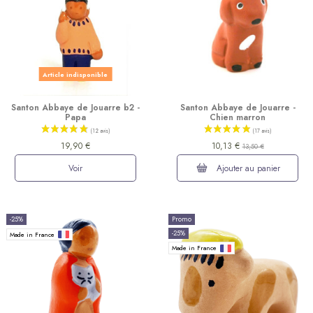
Article indisponible
Santon Abbaye de Jouarre b2 -
Santon Abbaye de Jouarre -
Papa
Chien marron
19,90 €
10,13 €
13,50 €
Voir
Ajouter au panier
(31 avis)
-25%
Promo
-25%
Made in France
Made in France