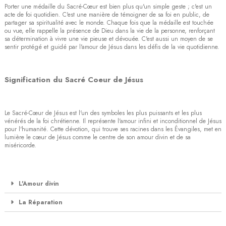
Porter une médaille du Sacré-Cœur est bien plus qu'un simple geste ; c'est un
acte de foi quotidien. C'est une manière de témoigner de sa foi en public, de
partager sa spiritualité avec le monde. Chaque fois que la médaille est touchée
ou vue, elle rappelle la présence de Dieu dans la vie de la personne, renforçant
sa détermination à vivre une vie pieuse et dévouée. C'est aussi un moyen de se
sentir protégé et guidé par l'amour de Jésus dans les défis de la vie quotidienne.
Signification du Sacré Coeur de Jésus
Le Sacré-Cœur de Jésus est l'un des symboles les plus puissants et les plus
vénérés de la foi chrétienne. Il représente l'amour infini et inconditionnel de Jésus
pour l'humanité. Cette dévotion, qui trouve ses racines dans les Évangiles, met en
lumière le cœur de Jésus comme le centre de son amour divin et de sa
miséricorde.
L'Amour divin
La Réparation
(2 avis)