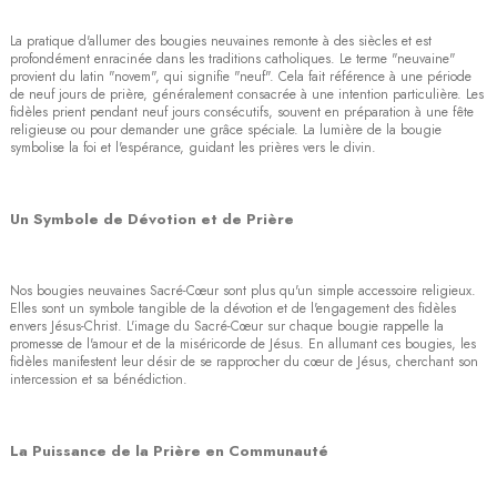
La pratique d'allumer des bougies neuvaines remonte à des siècles et est
profondément enracinée dans les traditions catholiques. Le terme "neuvaine"
provient du latin "novem", qui signifie "neuf". Cela fait référence à une période
de neuf jours de prière, généralement consacrée à une intention particulière. Les
fidèles prient pendant neuf jours consécutifs, souvent en préparation à une fête
religieuse ou pour demander une grâce spéciale. La lumière de la bougie
symbolise la foi et l'espérance, guidant les prières vers le divin.
Un Symbole de Dévotion et de Prière
Nos bougies neuvaines Sacré-Cœur sont plus qu'un simple accessoire religieux.
Elles sont un symbole tangible de la dévotion et de l'engagement des fidèles
envers Jésus-Christ. L'image du Sacré-Cœur sur chaque bougie rappelle la
promesse de l'amour et de la miséricorde de Jésus. En allumant ces bougies, les
fidèles manifestent leur désir de se rapprocher du cœur de Jésus, cherchant son
intercession et sa bénédiction.
La Puissance de la Prière en Communauté