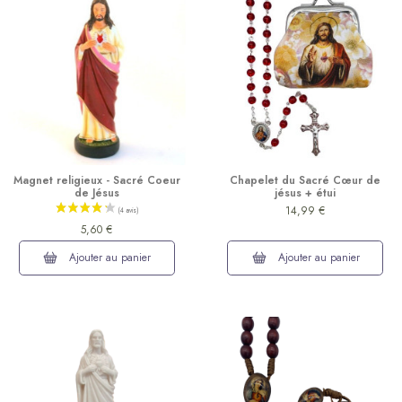
Magnet religieux - Sacré Coeur
Chapelet du Sacré Cœur de
de Jésus
jésus + étui
14,99 €
5,60 €
Ajouter au panier
Ajouter au panier
(2 avis)