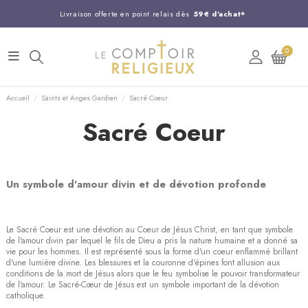
Livraison offerte en point relais dès
59€ d'achat*
Entreprise Française familiale
née en 1844
0
Support client disponible au
03 20 24 74 15
Commandez avant 14H,
expédition le jour même !
Accueil
Saints et Anges Gardien
Sacré Coeur
Sacré Coeur
Un symbole d'amour divin et de dévotion profonde
Le Sacré Coeur est une dévotion au Coeur de Jésus Christ, en tant que symbole
de l'amour divin par lequel le fils de Dieu a pris la nature humaine et a donné sa
vie pour les hommes. Il est représenté sous la forme d'un coeur enflammé brillant
d'une lumière divine. Les blessures et la couronne d'épines font allusion aux
conditions de la mort de Jésus alors que le feu symbolise le pouvoir transformateur
de l'amour. Le Sacré-Cœur de Jésus est un symbole important de la dévotion
catholique.