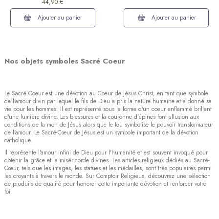
44,90 €
Ajouter au panier
Ajouter au panier
Nos objets symboles Sacré Coeur
Le Sacré Coeur est une dévotion au Coeur de Jésus Christ, en tant que symbole
de l'amour divin par lequel le fils de Dieu a pris la nature humaine et a donné sa
(3 avis)
vie pour les hommes. Il est représenté sous la forme d'un coeur enflammé brillant
d'une lumière divine. Les blessures et la couronne d'épines font allusion aux
conditions de la mort de Jésus alors que le feu symbolise le pouvoir transformateur
de l'amour. Le Sacré-Cœur de Jésus est un symbole important de la dévotion
catholique.
Il représente l'amour infini de Dieu pour l'humanité et est souvent invoqué pour
obtenir la grâce et la miséricorde divines. Les articles religieux dédiés au Sacré-
Cœur, tels que les images, les statues et les médailles, sont très populaires parmi
les croyants à travers le monde. Sur Comptoir Religieux, découvrez une sélection
de produits de qualité pour honorer cette importante dévotion et renforcer votre
foi.