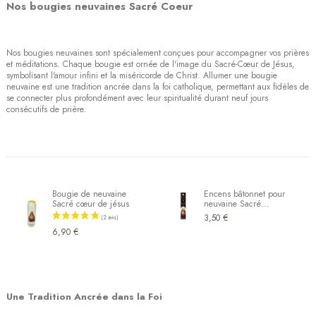
Nos bougies neuvaines Sacré Coeur
Nos bougies neuvaines sont spécialement conçues pour accompagner vos prières
et méditations. Chaque bougie est ornée de l'image du Sacré-Cœur de Jésus,
symbolisant l'amour infini et la miséricorde de Christ. Allumer une bougie
neuvaine est une tradition ancrée dans la foi catholique, permettant aux fidèles de
se connecter plus profondément avec leur spiritualité durant neuf jours
consécutifs de prière.
Bougie de neuvaine
Encens bâtonnet pour
Sacré cœur de jésus
neuvaine Sacré...
3,50 €
6,90 €
(1 avis)
Une Tradition Ancrée dans la Foi