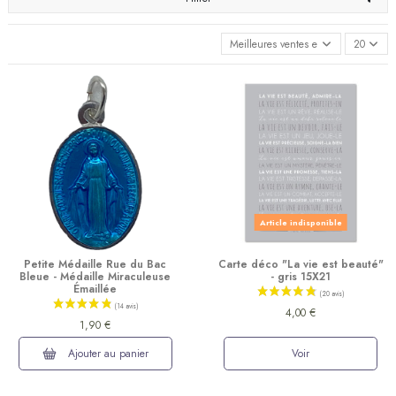
Meilleures ventes en premier
20
Article indisponible
Petite Médaille Rue du Bac
Carte déco "La vie est beauté"
Bleue - Médaille Miraculeuse
- gris 15X21
Émaillée
4,00 €
1,90 €
Ajouter au panier
Voir