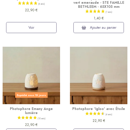
vert emeraude - STE FAMILLE
BETHLEEM - 65X105 mm
22,90 €
1,40 €
Voir
Ajouter au panier
(9 avis)
Expédié sous 15 jours
Photophore Emany Ange
Photophore 'Igloo' avec Étoile
lumière
22,90 €
22,90 €