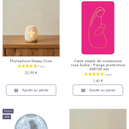
Photophore Emany Croix
Carte simple de communion
rose fushia - Vierge protectrice
- 65X105 mm
22,90 €
1,40 €
Ajouter au panier
Ajouter au panier
Promo
-40%