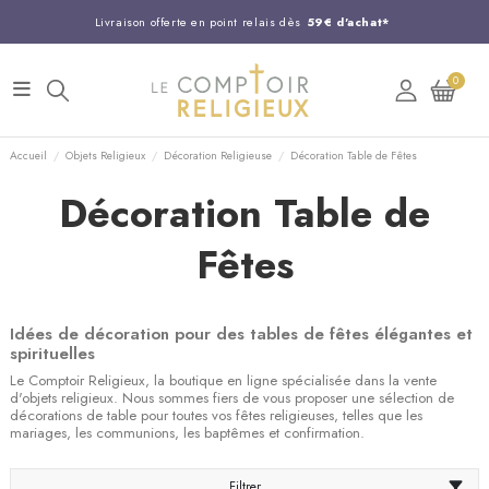
Livraison offerte en point relais dès
59€ d'achat*
Entreprise Française familiale
née en 1844
0
Support client disponible au
03 20 24 74 15
Commandez avant 14H,
expédition le jour même !
Accueil
Objets Religieux
Décoration Religieuse
Décoration Table de Fêtes
Décoration Table de
Fêtes
Idées de décoration pour des tables de fêtes élégantes et
spirituelles
Le Comptoir Religieux, la boutique en ligne spécialisée dans la vente
d'objets religieux. Nous sommes fiers de vous proposer une sélection de
décorations de table pour toutes vos fêtes religieuses, telles que les
mariages, les communions, les baptêmes et confirmation.
Filtrer