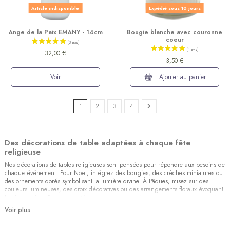
Article indisponible
Expédié sous 10 jours
Ange de la Paix EMANY - 14cm
Bougie blanche avec couronne
coeur
32,00 €
3,50 €
Voir
Ajouter au panier
1
2
3
4
Des décorations de table adaptées à chaque fête
religieuse
(10 avis)
Nos décorations de tables religieuses sont pensées pour répondre aux besoins de
chaque événement. Pour Noël, intégrez des bougies, des crèches miniatures ou
des ornements dorés symbolisant la lumière divine. À Pâques, misez sur des
couleurs lumineuses, des croix décoratives ou des arrangements floraux évoquant
la résurrection. Pour un baptême ou une communion, optez pour des accessoires
élégants comme des napperons ornés de symboles chrétiens, des bougies votives
Voir plus
ou des figurines d’anges.
Un équilibre entre tradition et modernité