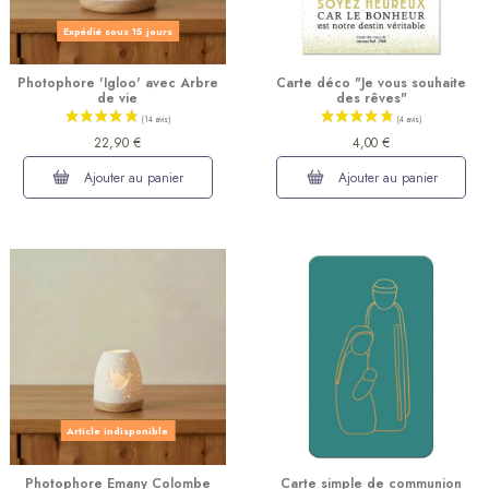
Expédié sous 15 jours
Photophore 'Igloo' avec Arbre
Carte déco "Je vous souhaite
de vie
des rêves"
22,90 €
4,00 €
Ajouter au panier
Ajouter au panier
Article indisponible
Photophore Emany Colombe
Carte simple de communion