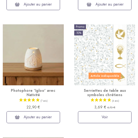
Ajouter au panier
Ajouter au panier
Promo
-10%
Article indisponible
Photophore 'Igloo' avec
Serviettes de table aux
Nativité
symboles chrétiens
22,90 €
3,69 €
4,10 €
Ajouter au panier
Voir
(14 avis)