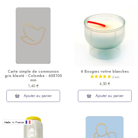
Carte simple de communion
6 Bougies votive blanches
gris bleuté - Colombe - 65X105
mm
4,50 €
1,40 €
Ajouter au panier
Ajouter au panier
Made in France
(14 avis)