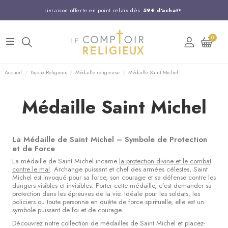
Livraison offerte en point relais dès
59€ d'achat*
Entreprise Française familiale
née en 1844
0
Support client disponible au
03 20 24 74 15
Commandez avant 14H,
expédition le jour même !
Accueil
Bijoux Religieux
Médaille religieuse
Médaille Saint Michel
Médaille Saint Michel
La Médaille de Saint Michel – Symbole de Protection
et de Force
La médaille de Saint Michel incarne
la protection divine et le combat
contre le mal
. Archange puissant et chef des armées célestes, Saint
Michel est invoqué pour sa force, son courage et sa défense contre les
dangers visibles et invisibles. Porter cette médaille, c’est demander sa
protection dans les épreuves de la vie. Idéale pour les soldats, les
policiers ou toute personne en quête de force spirituelle, elle est un
symbole puissant de foi et de courage.
Découvrez notre collection de médailles de Saint Michel et placez-