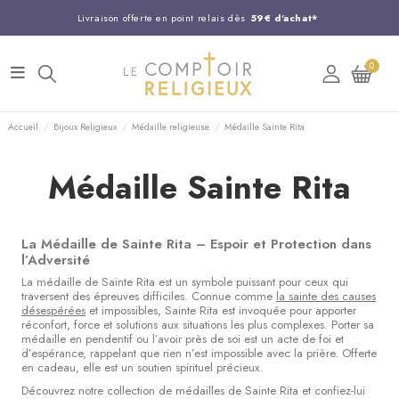
Livraison offerte en point relais dès
59€ d'achat*
Entreprise Française familiale
née en 1844
0
Support client disponible au
03 20 24 74 15
Commandez avant 14H,
expédition le jour même !
Accueil
Bijoux Religieux
Médaille religieuse
Médaille Sainte Rita
Médaille Sainte Rita
La Médaille de Sainte Rita – Espoir et Protection dans
l’Adversité
La médaille de Sainte Rita est un symbole puissant pour ceux qui
traversent des épreuves difficiles. Connue comme
la sainte des causes
désespérées
et impossibles, Sainte Rita est invoquée pour apporter
réconfort, force et solutions aux situations les plus complexes. Porter sa
médaille en pendentif ou l’avoir près de soi est un acte de foi et
d’espérance, rappelant que rien n’est impossible avec la prière. Offerte
en cadeau, elle est un soutien spirituel précieux.
Découvrez notre collection de médailles de Sainte Rita et confiez-lui