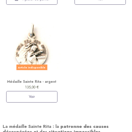
Article indisponible
Médaille Sainte Rita - argent
135,00 €
Voir
La médaille Sainte Rita : la
patronne des causes
désespérées
et des
situations impossibles