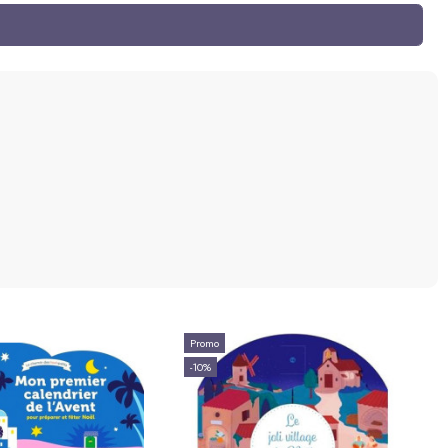
re - Santon Marcel
Chasseur - Santon Marcel
Carbonel
Carbonel
20,00 €
30,50 €
Ajouter au panier
Ajouter au panier
Promo
-10%