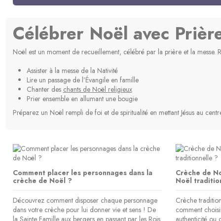
Célébrer Noël avec Priè
Noël est un moment de recueillement, célébré par la prière et la messe. Ritu
Assister à la messe de la Nativité
Expédié sous 15 jours
Article
Lire un passage de l’Évangile en famille
Chanter des
chants de Noël religieux
Prier ensemble en allumant une bougie
Statue Willow Tree - Envol (Soar)
Mon calendrier en pop-up pour
La Bible en 1001 briques LEGO
La Bible en 
La boite des 
Crèche Monia
(2 avis)
(nouveau testament)
attendre Noël
Nativité 3
(ancien
pour n
Préparez un Noël rempli de foi et de spiritualité en mettant Jésus au cent
13,90 €
31,41 €
34,90 €
25,00 €
14
2
1
Ajouter au panier
Ajouter au panier
Ajouter au panier
Ajou
Ajou
Comment placer les personnages dans la
Crèche de N
crèche de Noël ?
Noël traditio
Découvrez comment disposer chaque personnage
Crèche traditi
dans votre crèche pour lui donner vie et sens ! De
comment choisir
la Sainte Famille aux bergers en passant par les Rois
authenticité ou 