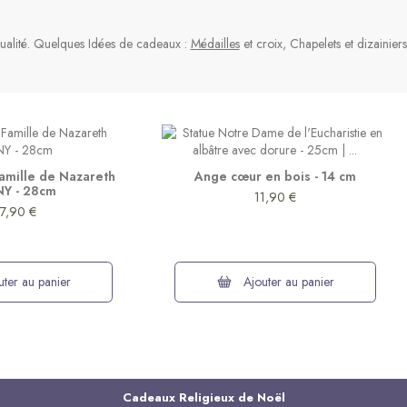
ritualité. Quelques Idées de cadeaux :
Médailles
et croix, Chapelets et dizainier
Famille de Nazareth
Ange cœur en bois - 14 cm
Y - 28cm
11,90 €
7,90 €
ter au panier
Ajouter au panier
Promo
-20%
Cadeaux Religieux de Noël