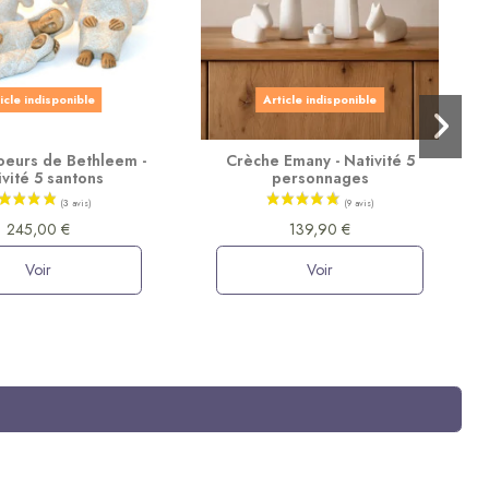
icle indisponible
Article indisponible
oeurs de Bethleem -
Crèche Emany - Nativité 5
ivité 5 santons
personnages
245,00 €
139,90 €
Voir
Voir