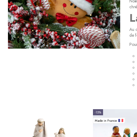
Noël
chré
L
Au c
de f
Pour
-15%
Made in France