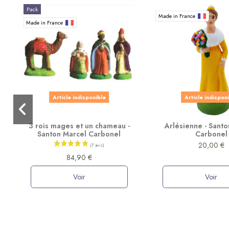
Pack
Made in France
Made in France
Article indisponible
Article indispon
3 rois mages et un chameau -
Arlésienne - Sant
Santon Marcel Carbonel
Carbonel
20,00 €
84,90 €
Voir
Voir
(112 avis)
Promo
Made in France