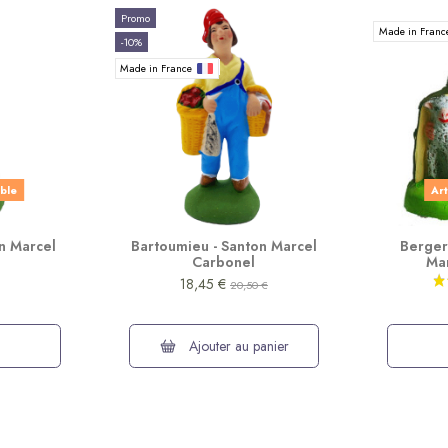
Promo
Made in Fran
-10%
Made in France
ible
Art
on Marcel
Bartoumieu - Santon Marcel
Berger
Carbonel
Ma
18,45 €
20,50 €
Ajouter au panier
(31 avis)
Promo
Made in Fran