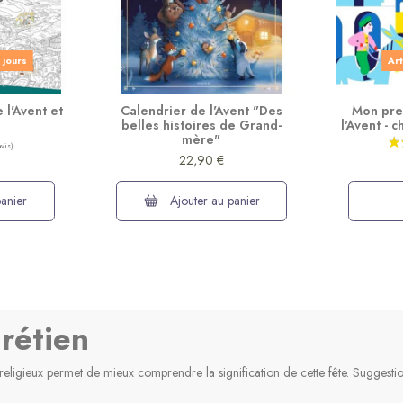
 jours
Art
 l'Avent et
Calendrier de l'Avent "Des
Mon pre
belles histoires de Grand-
l'Avent - 
mère"
22,90 €
anier
Ajouter au panier
rétien
eligieux permet de mieux comprendre la signification de cette fête. Suggestions 