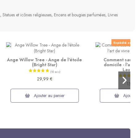
s, Statues et icônes religieuses, Encens et bougies parfumées, Livres
Expédié sous 1
Ange Willow Tree - Ange de l'étoile
Comment sauver 
(Bright Star)
domicile - l'art 
Laudato
29,99 €
13,90
Ajouter au panier
Ajouter 
Promo
-10%
Promo
-10%
-15%
Made in Europe