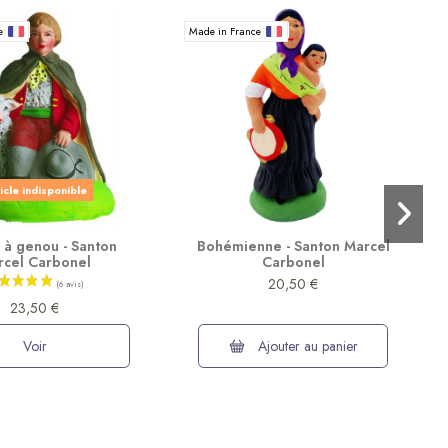
ce
Made in France
icle indisponible
 à genou - Santon
Bohémienne - Santon Marcel
rcel Carbonel
Carbonel
20,50 €
23,50 €
Voir
Ajouter au panier
(10 avis)
ce
Made in France