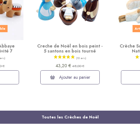
ible
Art
 Abbaye
Creche de Noël en bois peint -
Crèche S
ivité 7
5 santons en bois tourné
Nat
43,20 €
0 €
48,00 €
Ajouter au panier
Toutes les Crèches de Noël