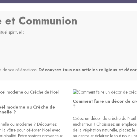
re et Communion
el spirituel :
 indisponible
1001 briques LEGO
petites attentions
le de Bethleem -
Photophore avec Nativité 5, 7 cm
Bougie blanche crèche de Noel -
Bougie en verre 100% recyclé -
(1 avis)
 santons BLANC
 testament)
otre couple
Crèche Noël dorée
SAINTE FAMILLE
re de vos célébrations.
Découvrez tous nos articles religieux et décor
12,90 €
9,00 €
5,00 €
2,90 €
11,20 €
3,00 €
14,00 €
Ajouter au panier
ter au panier
ter au panier
Voir
Ajouter au panier
Ajouter au panier
Comment faire un décor de cr
?
oël moderne ou Crèche de
nnelle ?
Créez un décor de crèche de Noël 
onnelle ou moderne ? Découvrez
enchanteur ! Choisissez un emplace
 la vôtre pour célébrer Noël avec
de la végétation naturelle, placez la
originalité. Entre santons provençaux
au centre et éclairez le tout pour u