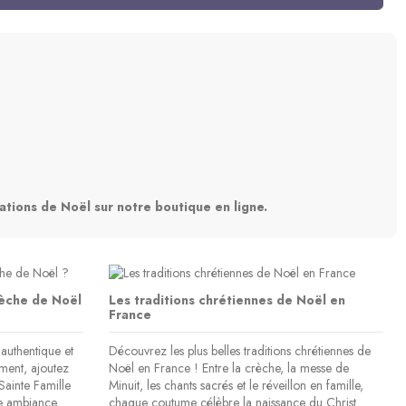
Article indisponible
Article indisponible
sous 15 j
Puzzle 3D Cartonic "Sainte Marie"
Petite Crèche Emany - Coffret 9
ICONE RELIGIEUSE OR - 14x19
ICONE RELIGIEUSE O
Lot de 3 planches d
Statue Willow 
(1 avis)
Sainte Famille
personnages
motifs ch
Famil
ations de Noël sur notre boutique en ligne.
75,51 €
35,90
83,90 €
35,91 €
50,15 €
39,90 €
5
69,00 €
7,20 
Voir
Ajouter 
Ajouter au panier
Ajouter 
Voir
Ajouter 
èche de Noël
Les traditions chrétiennes de Noël en
France
authentique et
Découvrez les plus belles traditions chrétiennes de
ment, ajoutez
Noël en France ! Entre la crèche, la messe de
 Sainte Famille
Minuit, les chants sacrés et le réveillon en famille,
ne ambiance
chaque coutume célèbre la naissance du Christ