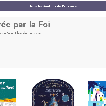
-10%
Tous les Santons de Provence
Made in France
ée par la Foi
ux de Noël. Idées de décoration :
 Marcel
Chamelier - Santon Marcel
Chapeliè
Carbonel
18,45 €
€
20,50 €
anier
Ajouter au panier