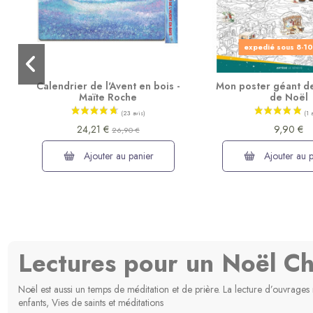
expedié sous 8-10
Calendrier de l'Avent en bois -
Mon poster géant de
Maïte Roche
de Noël
24,21 €
9,90 €
26,90 €
Ajouter au panier
Ajouter au p
Lectures pour un Noël Ch
Noël est aussi un temps de méditation et de prière. La lecture d’ouvrages r
(7 avis)
enfants, Vies de saints et méditations