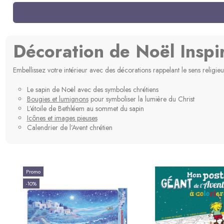
-10%
Made in France
Décoration de Noël Inspir
Embellissez votre intérieur avec des décorations rappelant le sens religie
Le sapin de Noël avec des symboles chrétiens
Bougies et lumignons
pour symboliser la lumière du Christ
Bouquetière - Santon Marcel
Canard - Santon
L’étoile de Bethléem au sommet du sapin
Carbonel
Carbonel
Icônes et images pieuses
Calendrier de l’Avent chrétien
20,50 €
8,01 €
8,90 
Ajouter au panier
Ajouter au p
Promo
-10%