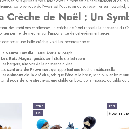
 est bien plus qu’une simple fête : c’est un moment de recueillement et de joie
tiennes, cette période de l’Avent est l’occasion de se recentrer sur l’essentiel, d
a Crèche de Noël : Un Symb
œur des traditions chrétiennes, la crèche de Noël rappelle la naissance du Chr
oi qui permet de méditer sur l’importance de cet événement sacré.
 composer une belle crèche, voici les incontournables :
La
Sainte Famille
: Jésus, Marie et Joseph
Les Rois Mages
, guidés par l’étoile de Bethléem
Les bergers, témoins de la naissance divine
Les
santons de Provence
, qui apportent une touche traditionnelle
Les
animaux de la crèche
, tels que l’âne et le bœuf, sans oublier les mout
Un
décor de crèche
, avec une étable en bois, de la mousse, du sable ou 
Promo
Pack
-10%
Made in Fran