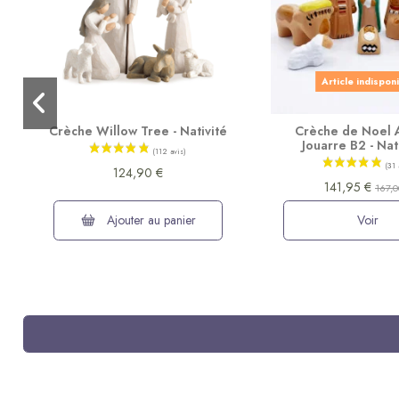
Article indispon
Crèche Willow Tree - Nativité
Crèche de Noel
Jouarre B2 - Nat
124,90 €
141,95 €
167,0
Ajouter au panier
Voir