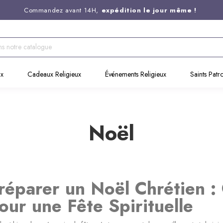
Commandez avant 14H,
expédition le jour même !
Livraison offerte en point relais dès
59€ d'achat*
Entreprise Française familiale
née en 1844
Support client disponible au
03 20 24 74 15
ux
Cadeaux Religieux
Événements Religieux
Saints Patr
Noël
réparer un Noël Chrétien : 
our une Fête Spirituelle