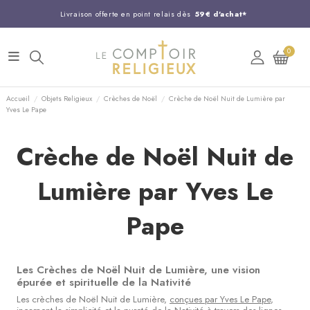
Livraison offerte en point relais dès
59€ d'achat*
Entreprise Française familiale
née en 1844
0
Support client disponible au
03 20 24 74 15
Commandez avant 14H,
expédition le jour même !
Accueil
Objets Religieux
Crèches de Noël
Crèche de Noël Nuit de Lumière par
Yves Le Pape
Crèche de Noël Nuit de
Lumière par Yves Le
Pape
Les Crèches de Noël Nuit de Lumière, une vision
épurée et spirituelle de la Nativité
Les crèches de Noël Nuit de Lumière,
conçues par Yves Le Pape
,