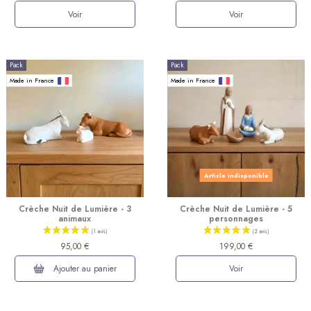
Voir
Voir
Pack
Pack
Made in France
Made in France
Article indisponible
Crèche Nuit de Lumière - 3
Crèche Nuit de Lumière - 5
animaux
personnages
95,00 €
199,00 €
Ajouter au panier
Voir
(4 avis)