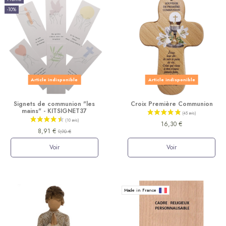
-10%
Article indisponible
Article indisponible
Signets de communion "les
Croix Première Communion
mains" - KITSIGNET37
16,30 €
8,91 €
9,90 €
Voir
Voir
(88 avis)
Made in France