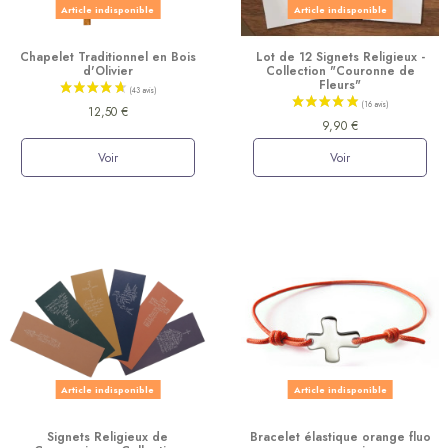
Article indisponible
Article indisponible
Chapelet Traditionnel en Bois
Lot de 12 Signets Religieux -
(10 avis)
d'Olivier
Collection "Couronne de
Fleurs"
12,50 €
9,90 €
Voir
Voir
Article indisponible
Article indisponible
Signets Religieux de
Bracelet élastique orange fluo