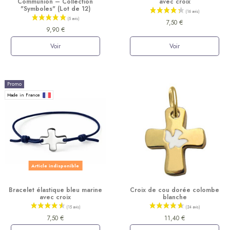
Communion – Collection
avec croix
"Symboles" (Lot de 12)
7,50 €
9,90 €
Voir
Voir
Promo
Made in France
(52 avis)
Article indisponible
Bracelet élastique bleu marine
Croix de cou dorée colombe
avec croix
blanche
7,50 €
11,40 €