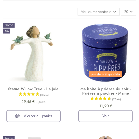
Meilleures ventes en premier
20
Promo
-5%
Article indisponible
Statue Willow Tree - La Joie
Ma boite à prières du soir -
Prières à piocher - Mame
29,45 €
31,00 €
11,90 €
Ajouter au panier
Voir
Promo