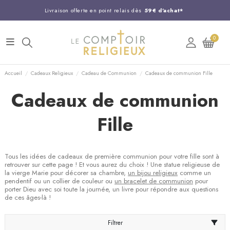
Livraison offerte en point relais dès
59€ d'achat*
Entreprise Française familiale
née en 1844
0
Support client disponible au
03 20 24 74 15
Commandez avant 14H,
expédition le jour même !
Accueil
Cadeaux Religieux
Cadeau de Communion
Cadeaux de communion Fille
Cadeaux de communion
Fille
Tous les idées de cadeaux de première communion pour votre fille sont à
retrouver sur cette page ! Et vous aurez du choix ! Une statue religieuse de
la vierge Marie pour décorer sa chambre,
un bijou religieux
comme un
pendentif ou un collier de couleur ou
un bracelet de communion
pour
porter Dieu avec soi toute la journée, un livre pour répondre aux questions
de ces âges-là !
Filtrer