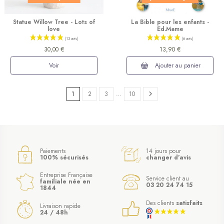
Statue Willow Tree - Lots of
La Bible pour les enfants -
love
Ed.Mame
30,00 €
13,90 €
Voir
Ajouter au panier
1
2
3
…
10
(15 avis)
Paiements
14 jours pour
100% sécurisés
changer d’avis
Entreprise Française
Service client au
familiale née en
03 20 24 74 15
1844
Des clients
satisfaits
Livraison rapide
24 / 48h