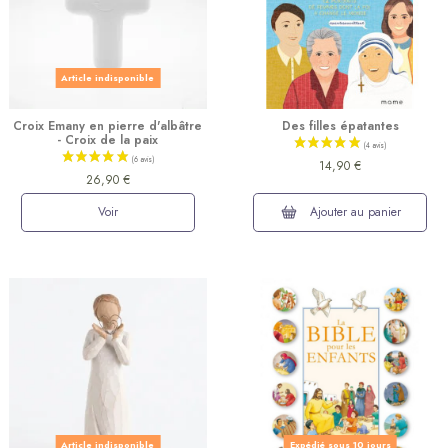
Article indisponible
Croix Emany en pierre d'albâtre
Des filles épatantes
- Croix de la paix
(5 avis)
14,90 €
26,90 €
Voir
Ajouter au panier
Article indisponible
Expédié sous 10 jours