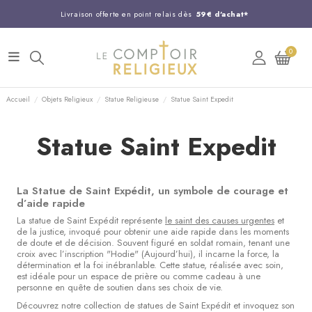
Livraison offerte en point relais dès
59€ d'achat*
Entreprise Française familiale
née en 1844
0
Support client disponible au
03 20 24 74 15
Commandez avant 14H,
expédition le jour même !
Accueil
Objets Religieux
Statue Religieuse
Statue Saint Expedit
Statue Saint Expedit
La Statue de Saint Expédit, un symbole de courage et
d’aide rapide
La statue de Saint Expédit représente
le saint des causes urgentes
et
de la justice, invoqué pour obtenir une aide rapide dans les moments
de doute et de décision. Souvent figuré en soldat romain, tenant une
croix avec l’inscription "Hodie" (Aujourd’hui), il incarne la force, la
détermination et la foi inébranlable. Cette statue, réalisée avec soin,
est idéale pour un espace de prière ou comme cadeau à une
personne en quête de soutien dans ses choix de vie.
Découvrez notre collection de statues de Saint Expédit et invoquez son