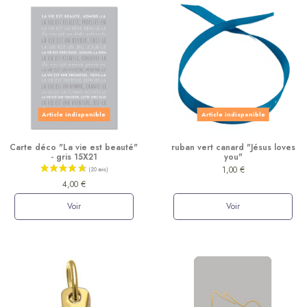
Article indisponible
Article indisponible
Carte déco "La vie est beauté"
ruban vert canard "Jésus loves
- gris 15X21
you"
1,00 €
4,00 €
Voir
Voir
(14 avis)