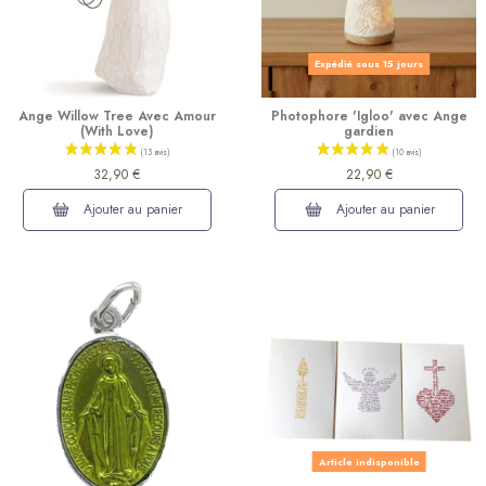
Expédié sous 15 jours
(10 avis)
Ange Willow Tree Avec Amour
Photophore 'Igloo' avec Ange
(With Love)
gardien
32,90 €
22,90 €
Ajouter au panier
Ajouter au panier
Article indisponible