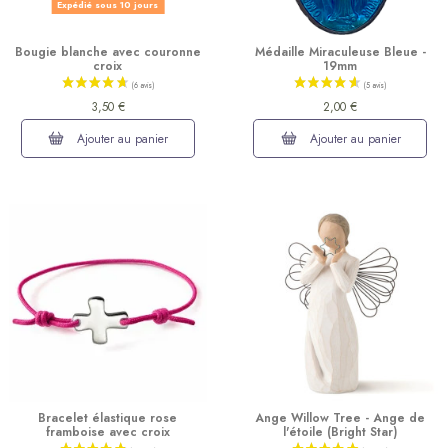
Expédié sous 10 jours
Bougie blanche avec couronne
Médaille Miraculeuse Bleue -
croix
19mm
(20 avis)
3,50 €
2,00 €
Ajouter au panier
Ajouter au panier
Bracelet élastique rose
Ange Willow Tree - Ange de
framboise avec croix
l'étoile (Bright Star)