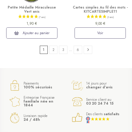
Petite Médaille Miraculeuse
Cartes simples Au fil des mots -
Vert anis
KITCARTESIMPLE11
1,90 €
9,00 €
Ajouter au panier
Voir
1
2
3
…
6
(5 avis)
Paiements
14 jours pour
100% sécurisés
changer d’avis
Entreprise Française
Service client au
familiale née en
03 20 24 74 15
1844
Des clients
satisfaits
Livraison rapide
24 / 48h