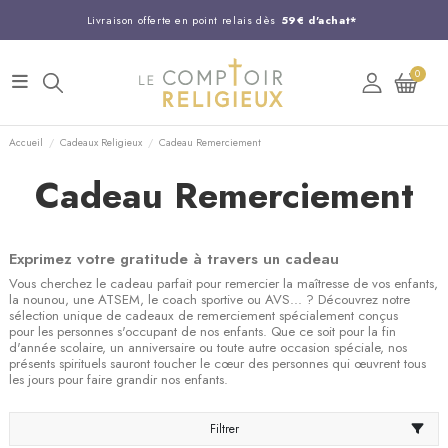
Livraison offerte en point relais dès
59€ d'achat*
Entreprise Française familiale
née en 1844
0
Support client disponible au
03 20 24 74 15
Commandez avant 14H,
expédition le jour même !
Accueil
Cadeaux Religieux
Cadeau Remerciement
Cadeau Remerciement
Exprimez votre gratitude à travers un cadeau
Vous cherchez le cadeau parfait pour remercier la maîtresse de vos enfants,
la nounou, une ATSEM, le coach sportive ou AVS... ? Découvrez notre
sélection unique de cadeaux de remerciement spécialement conçus
pour les personnes s'occupant de nos enfants. Que ce soit pour la fin
d'année scolaire, un anniversaire ou toute autre occasion spéciale, nos
présents spirituels sauront toucher le cœur des personnes qui œuvrent tous
les jours pour faire grandir nos enfants.
Filtrer