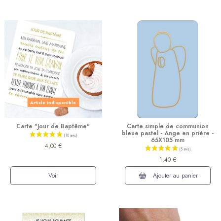
Article indisponible
Carte "Jour de Baptême"
Carte simple de communion
bleue pastel - Ange en prière -
65X105 mm
4,00 €
1,40 €
Voir
Ajouter au panier
(6 avis)