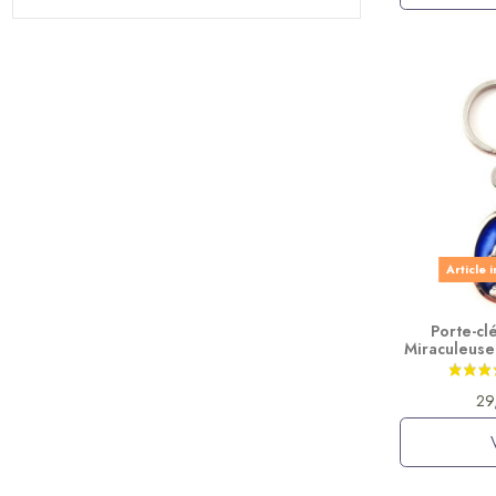
Article 
Porte-cl
Miraculeuse
29