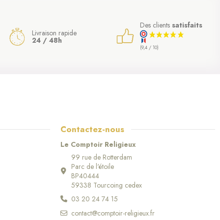
Des clients
satisfaits
Livraison rapide
24 / 48h
(9,4 / 10)
(1 avis)
Contactez-nous
Le Comptoir Religieux
99 rue de Rotterdam
Parc de l'étoile
BP40444
59338 Tourcoing cedex
03 20 24 74 15
contact@comptoir-religieux.fr