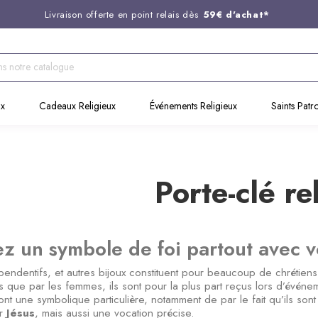
Livraison offerte en point relais dès
59€ d'achat*
Entreprise Française familiale
née en 1844
Support client disponible au
03 20 24 74 15
Commandez avant 14H,
expédition le jour même !
ux
Cadeaux Religieux
Événements Religieux
Saints Patr
Porte-clé re
z un symbole de foi partout avec 
pendentifs, et autres bijoux constituent pour beaucoup de chrétien
 que par les femmes, ils sont pour la plus part reçus lors d’événe
nt une symbolique particulière, notamment de par le fait qu’ils sont
ar
Jésus
, mais aussi une vocation précise.