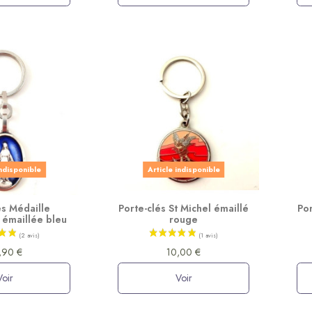
indisponible
Article indisponible
és Médaille
Porte-clés St Michel émaillé
Por
 émaillée bleu
rouge
,90 €
10,00 €
Voir
Voir
(2 avis)