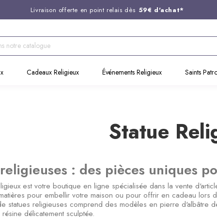
Livraison offerte en point relais dès
59€ d'achat*
Entreprise Française familiale
née en 1844
Support client disponible au
03 20 24 74 15
Commandez avant 14H,
expédition le jour même !
ux
Cadeaux Religieux
Événements Religieux
Saints Patr
Statue Reli
 religieuses : des pièces uniques p
igieux est votre boutique en ligne spécialisée dans la vente d'artic
 matières pour embellir votre maison ou pour offrir en cadeau lors
 statues religieuses comprend des modèles en pierre d'albâtre de l
résine délicatement sculptée.