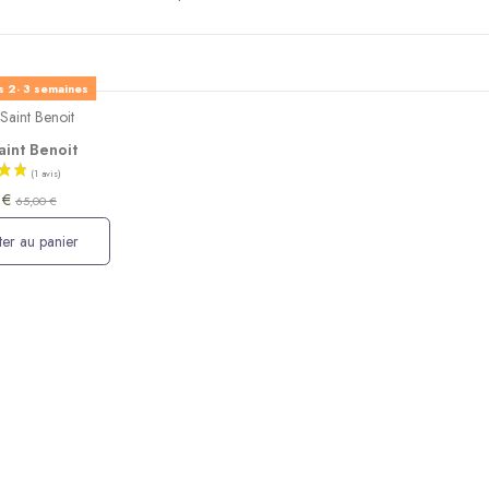
s 2- 3 semaines
aint Benoit
 €
65,00 €
er au panier