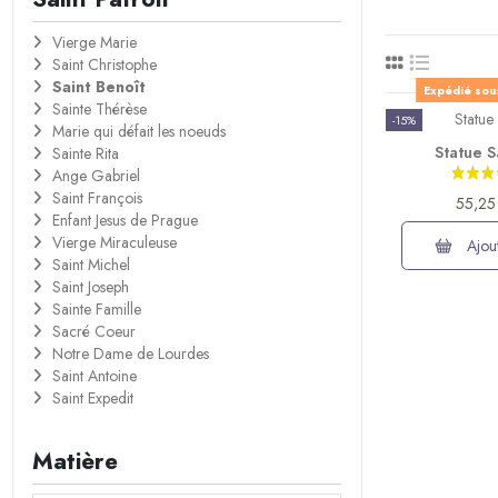
Vierge Marie
Saint Christophe
Saint Benoît
Expédié sou
Sainte Thérèse
-15%
Marie qui défait les noeuds
Statue S
Sainte Rita
Ange Gabriel
Saint François
55,25
Enfant Jesus de Prague
Vierge Miraculeuse
Ajout
Saint Michel
Saint Joseph
Sainte Famille
Sacré Coeur
Notre Dame de Lourdes
Saint Antoine
Saint Expedit
Matière