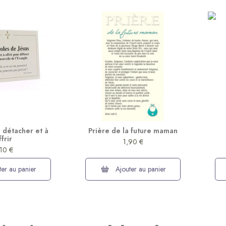
 détacher et à
Prière de la future maman
ffrir
1,90 €
,10 €
er au panier
Ajouter au panier