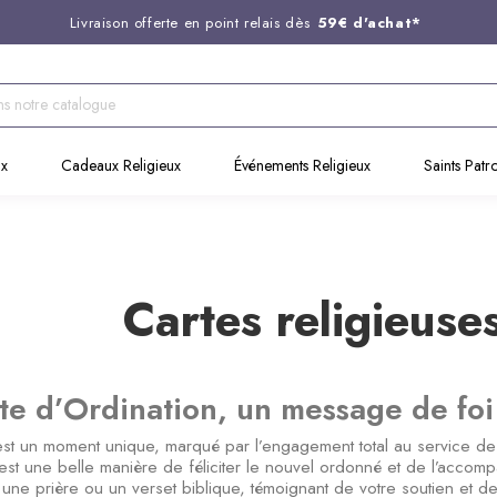
Livraison offerte en point relais dès
59€ d'achat*
Entreprise Française familiale
née en 1844
Support client disponible au
03 20 24 74 15
Commandez avant 14H,
expédition le jour même !
ux
Cadeaux Religieux
Événements Religieux
Saints Patr
Cartes religieuse
te d’Ordination, un message de foi
 est un moment unique, marqué par l’engagement total au service de D
 est une belle manière de féliciter le nouvel ordonné et de l’accom
 une prière ou un verset biblique, témoignant de votre soutien et de