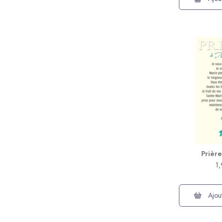
Prière
1
Ajout