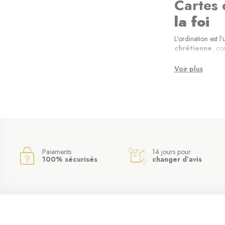
Cartes 
la foi
L'ordination est l
chrétienne
, co
que pour ses proc
vie à son service.
Voir plus
Que tran
Une carte d'ordin
témoigne d'une fo
de soi à Dieu e
celui qui les reç
Comment 
Paiements
14 jours pour
100% sécurisés
changer d’avis
Le choix d'une c
modèles évoquan
conviendront dava
pour accompagner 