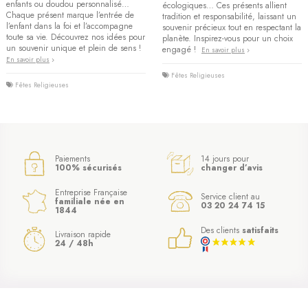
enfants ou doudou personnalisé…
écologiques… Ces présents allient
Chaque présent marque l’entrée de
tradition et responsabilité, laissant un
l’enfant dans la foi et l’accompagne
souvenir précieux tout en respectant la
toute sa vie. Découvrez nos idées pour
planète. Inspirez-vous pour un choix
un souvenir unique et plein de sens !
engagé !
En savoir plus
En savoir plus
Fêtes Religieuses
Fêtes Religieuses
Paiements
14 jours pour
100% sécurisés
changer d’avis
Entreprise Française
Service client au
familiale née en
03 20 24 74 15
1844
Des clients
satisfaits
Livraison rapide
24 / 48h