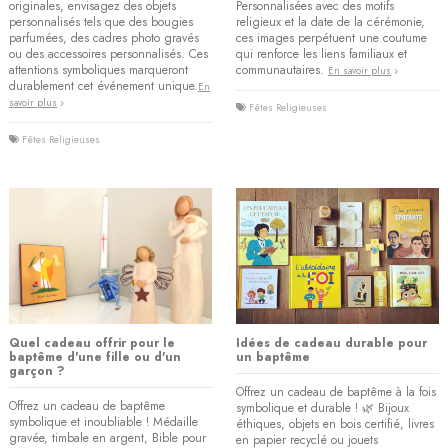
originales, envisagez des objets
Personnalisées avec des motifs
personnalisés tels que des bougies
religieux et la date de la cérémonie,
parfumées, des cadres photo gravés
ces images perpétuent une coutume
ou des accessoires personnalisés. Ces
qui renforce les liens familiaux et
attentions symboliques marqueront
communautaires.
En savoir plus
durablement cet événement unique.​​
En
savoir plus
Fêtes Religieuses
Fêtes Religieuses
(3 avis)
Quel cadeau offrir pour le
Idées de cadeau durable pour
baptême d'une fille ou d'un
un baptême
garçon ?
Offrez un cadeau de baptême à la fois
Offrez un cadeau de baptême
symbolique et durable ! 🌿 Bijoux
symbolique et inoubliable ! Médaille
éthiques, objets en bois certifié, livres
gravée, timbale en argent, Bible pour
en papier recyclé ou jouets