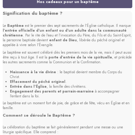
Nos cadeaux pour un baptême
Signification du baptème ?
Le
Baptême
est le premier des sept sacrements de l’Église catholique. Il marque
l’entrée officielle d’un enfant ou d’un adulte dans la communauté
chrétienne
. Par le rite de l’eau et l’invocation du Père, du Fils et du Saint-Esprit,
la personne baptisée devient
enfant de Dieu
, libérée du péché originel et
appelée à vivre selon l’Évangile.
Le baptême est souvent célébré dès les premiers mois de la vie, mais il peut aussi
être reçu à tout âge. Il est la
porte d’entrée de la vie spirituelle
, et précède
les autres sacrements comme la Communion et la Confirmation.
Naissance à la vie divine
: le baptisé devient membre du Corps du
Christ.
Effacement du péché originel
.
Entrée dans l’Église
, la famille des chrétiens.
Engagement des parents et parrain-marraine
à accompagner
l’enfant dans la foi.
Le baptême est un moment fort de joie, de grâce et de fête, vécu en Église et en
famille.
Comment se déroule le Baptême ?
La célébration du baptême se fait généralement pendant une messe ou une
liturgie spécifique. Elle comprend :