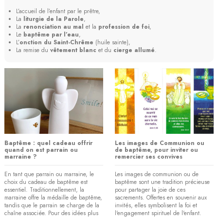
L’accueil de l’enfant par le prêtre,
La
liturgie de la Parole
,
La
renonciation au mal
et la
profession de foi
,
Le
baptême par l’eau
,
L’
onction du Saint-Chrême
(huile sainte),
La remise du
vêtement blanc
et du
cierge allumé
.
Baptême : quel cadeau offrir
Les images de Communion ou
quand on est parrain ou
de baptême, pour inviter ou
marraine ?
remercier ses convives
En tant que parrain ou marraine, le
​​Les images de communion ou de
choix du cadeau de baptême est
baptême sont une tradition précieuse
essentiel. Traditionnellement, la
pour partager la joie de ces
marraine offre la médaille de baptême,
sacrements. Offertes en souvenir aux
tandis que le parrain se charge de la
invités, elles symbolisent la foi et
chaîne associée. Pour des idées plus
l'engagement spirituel de l'enfant.