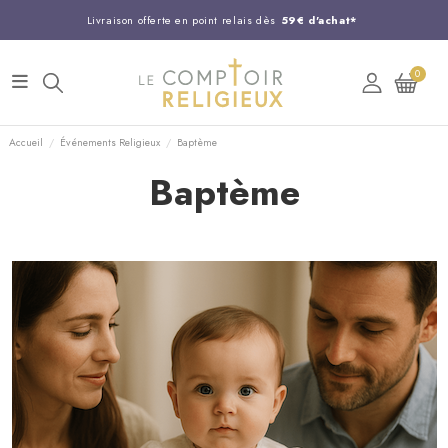
Livraison offerte en point relais dès
59€ d'achat*
Entreprise Française familiale
née en 1844
0
Support client disponible au
03 20 24 74 15
Commandez avant 14H,
expédition le jour même !
Accueil
Événements Religieux
Baptème
Baptème