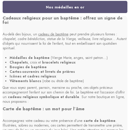
Nos médailles en or
Cadeaux religieux pour un baptême : offrez un signe de
foi
Au-delà des bijoux, un
cadeau de baptême
peut prendre plusieurs formes :
chapelet, cadre bénédiction, statue de la Vierge, veilleuse, livre religieux
... Autant
d’objets qui nourrissent la foi de l’enfant, tout en embellissant son quotidien
spirituel.
Médailles de baptême
(Vierge Marie, anges, saint patron...)
Chapelets
, croix et
bracelets religieux
Bougies de baptême
Cartes-souvenirs et livrets de prières
Icônes et cadres religieux
Vêtements blancs
(robe ou étole de baptême)
Que vous soyez parent, parrain, marraine ou proche, ces objets précieux
accompagneront l’enfant sur son chemin de foi. Le baptême est l’occasion d’offrir
un
cadeau religieux symbolique et durable
. Sur notre boutique en ligne,
nous proposons :
Carte de baptême : un mot pour l’âme
Accompagnez votre cadeau ou votre présence d’une
carte de baptême
.
Illustrées, sobres ou modernes, ces cartes permettent de transmettre une prière,
un vœu de foi ou un souvenir du jour béni. Une petite attention qui marque les