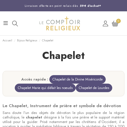
Livraison offerte en point relais dès
59€ d'achat*
Entreprise Française familiale
née en 1844
0
Support client disponible au
03 20 24 74 15
Commandez avant 14H,
expédition le jour même !
Accueil
Bijoux Religieux
Chapelet
Chapelet
Accès rapide :
Chapelet de la Divine Miséricorde
Chapelet Marie qui défait les noeuds
Chapelet de Lourdes
Le Chapelet, Instrument de prière et symbole de dévotion
Sans doute l’un des objets de dévotion le plus populaire de la région
catholique, le
chapelet
désigne à la fois une prière et le support matériel
utilisé pour la guider. Prisé notamment par les chrétiens d’Occident, il a
vocation à guider la médiation biblique à travers la récitation de 150 à 200