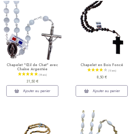
(43 avis)
Chapelet "Œil de Chat" avec
Chapelet en Bois Foncé
Chaîne Argentée
8,50 €
31,50 €
Ajouter au panier
Ajouter au panier