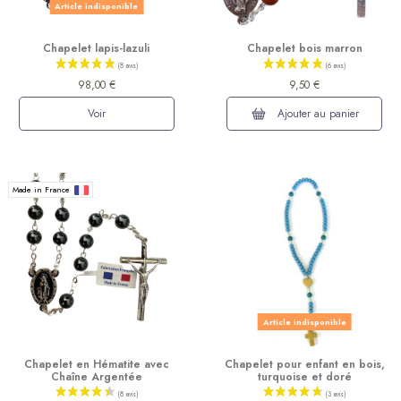
Article indisponible
Chapelet lapis-lazuli
Chapelet bois marron
98,00 €
9,50 €
Voir
Ajouter au panier
Made in France
Article indisponible
(18 avis)
Chapelet en Hématite avec
Chapelet pour enfant en bois,
Chaîne Argentée
turquoise et doré