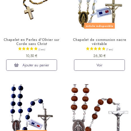
Article indisponible
Chapelet en Perles d'Olivier sur
Chapelet de communion nacre
Corde sans Christ
véritable
10,50 €
26,50 €
(8 avis)
Ajouter au panier
Voir