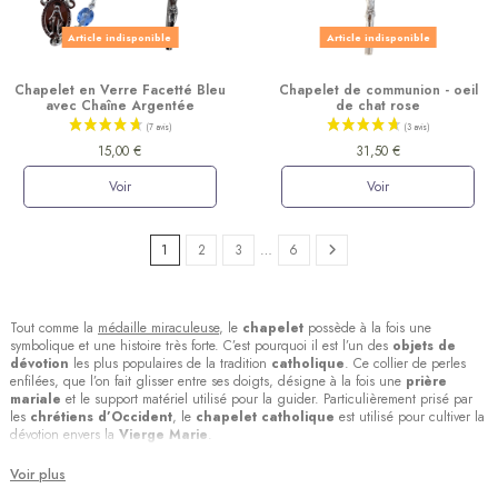
Article indisponible
Article indisponible
Chapelet en Verre Facetté Bleu
Chapelet de communion - oeil
avec Chaîne Argentée
de chat rose
15,00 €
31,50 €
Voir
Voir
1
2
3
…
6
Tout comme la
médaille miraculeuse
, le
chapelet
possède à la fois une
symbolique et une histoire très forte. C’est pourquoi il est l’un des
objets de
dévotion
les plus populaires de la tradition
catholique
. Ce collier de perles
enfilées, que l’on fait glisser entre ses doigts, désigne à la fois une
prière
mariale
et le support matériel utilisé pour la guider. Particulièrement prisé par
(8 avis)
les
chrétiens d’Occident
, le
chapelet catholique
est utilisé pour cultiver la
dévotion envers la
Vierge Marie
.
Voir plus