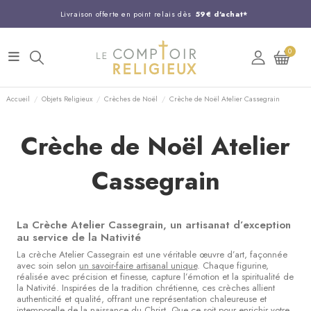
Livraison offerte en point relais dès
59€ d'achat*
Entreprise Française familiale
née en 1844
0
Support client disponible au
03 20 24 74 15
Commandez avant 14H,
expédition le jour même !
Accueil
Objets Religieux
Crèches de Noël
Crèche de Noël Atelier Cassegrain
Crèche de Noël Atelier
Cassegrain
La Crèche Atelier Cassegrain, un artisanat d’exception
au service de la Nativité
La crèche Atelier Cassegrain est une véritable œuvre d’art, façonnée
avec soin selon
un savoir-faire artisanal unique
. Chaque figurine,
réalisée avec précision et finesse, capture l’émotion et la spiritualité de
la Nativité. Inspirées de la tradition chrétienne, ces crèches allient
authenticité et qualité, offrant une représentation chaleureuse et
intemporelle de la naissance du Christ. Que ce soit pour enrichir votre