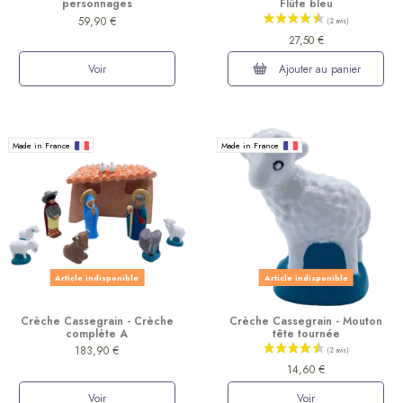
personnages
Flûte bleu
59,90 €
27,50 €
Voir
Ajouter au panier
Made in France
Made in France
Article indisponible
Article indisponible
Crèche Cassegrain - Crèche
Crèche Cassegrain - Mouton
complète A
tête tournée
183,90 €
14,60 €
Voir
Voir