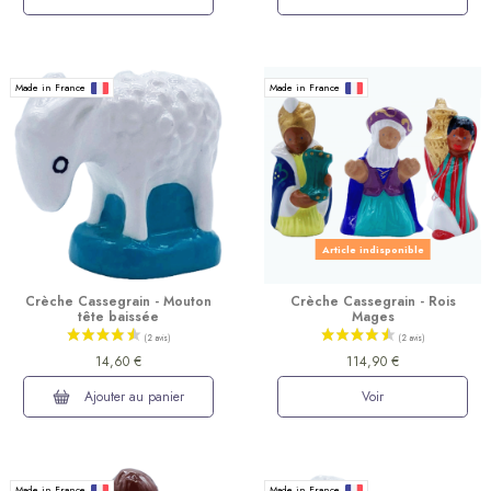
Made in France
Made in France
Article indisponible
Crèche Cassegrain - Mouton
Crèche Cassegrain - Rois
tête baissée
Mages
14,60 €
114,90 €
Ajouter au panier
Voir
Made in France
Made in France