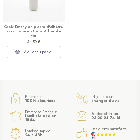
Croix Emany en pierre d'albâtre
avec dorure - Croix Arbre de
vie
34,50 €
Ajouter au panier
Paiements
14 jours pour
100% sécurisés
changer d’avis
Entreprise Française
(1 avis)
Service client au
familiale née en
03 20 24 74 15
1844
Des clients
satisfaits
Livraison rapide
24 / 48h