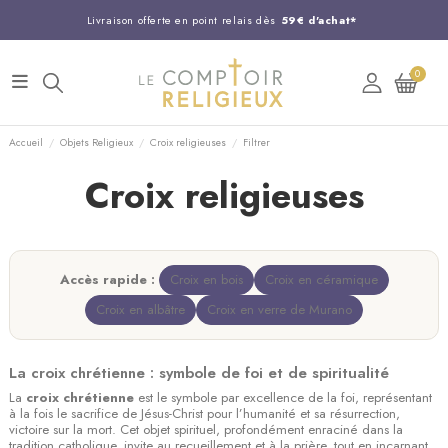
Livraison offerte en point relais dès
59€ d'achat*
Entreprise Française familiale
née en 1844
0
Support client disponible au
03 20 24 74 15
Commandez avant 14H,
expédition le jour même !
Accueil
Objets Religieux
Croix religieuses
Filtrer
Croix religieuses
Accès rapide :
Croix en bois
Croix en céramique
Croix en albâtre
Croix en verre de Murano
La croix chrétienne : symbole de foi et de spiritualité
La
croix chrétienne
est le symbole par excellence de la foi, représentant
à la fois le sacrifice de Jésus-Christ pour l’humanité et sa résurrection,
victoire sur la mort. Cet objet spirituel, profondément enraciné dans la
tradition catholique, invite au recueillement et à la prière, tout en incarnant