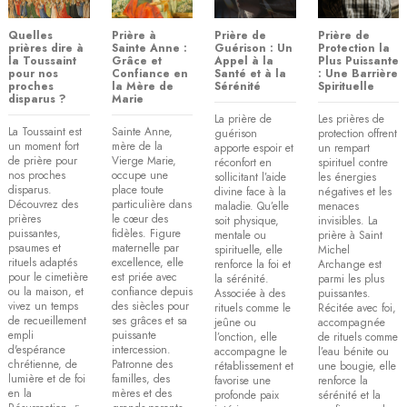
Quelles
Prière à
Prière de
Prière de
prières dire à
Sainte Anne :
Guérison : Un
Protection la
la Toussaint
Grâce et
Appel à la
Plus Puissante
pour nos
Confiance en
Santé et à la
: Une Barrière
proches
la Mère de
Sérénité
Spirituelle
disparus ?
Marie
La prière de
Les prières de
La Toussaint est
Sainte Anne,
guérison
protection offrent
un moment fort
mère de la
apporte espoir et
un rempart
de prière pour
Vierge Marie,
réconfort en
spirituel contre
nos proches
occupe une
sollicitant l’aide
les énergies
disparus.
place toute
divine face à la
négatives et les
Découvrez des
particulière dans
maladie. Qu’elle
menaces
prières
le cœur des
soit physique,
invisibles. La
puissantes,
fidèles. Figure
mentale ou
prière à Saint
psaumes et
maternelle par
spirituelle, elle
Michel
rituels adaptés
excellence, elle
renforce la foi et
Archange est
pour le cimetière
est priée avec
la sérénité.
parmi les plus
ou la maison, et
confiance depuis
Associée à des
puissantes.
vivez un temps
des siècles pour
rituels comme le
Récitée avec foi,
de recueillement
ses grâces et sa
jeûne ou
accompagnée
empli
puissante
l’onction, elle
de rituels comme
d'espérance
intercession.
accompagne le
l’eau bénite ou
chrétienne, de
Patronne des
rétablissement et
une bougie, elle
lumière et de foi
familles, des
favorise une
renforce la
en la
mères et des
profonde paix
sérénité et la