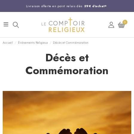
Livraison offerte en point relais dès
59€ d'achat*
Entreprise Française familiale
née en 1844
0
Support client disponible au
03 20 24 74 15
Commandez avant 14H,
expédition le jour même !
Accueil
Événements Religieux
Décès et Commémoration
Décès et
Commémoration