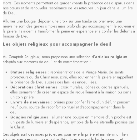
morts. Ces moments permettent de garder vivante la présence des disparus dans
nos cœurs et de renouveler l’espérance de les retrouver un jour dans la lumière
de Dieu.
Allumer une bougie, déposer une croix sur une tombe ou prier avec une
neuvaine sont des gestes simples mais profonds qui accompagnent le souvenir et
la prière. Ils aident à transformer la peine en espérance et à confier les défunts à
l’amour de Dieu.
Les objets religieux pour accompagner le deuil
Au Comptoir Religieux, nous proposons une sélection d’
articles religieux
adaptés aux moments de deuil et de commémoration :
Statues religieuses
: représentations de la Vierge Marie, de
saints
protecteurs
ou du Christ ressuscité, elles soutiennent la prière et rappellent
la présence de Dieu auprès des familles endeuillées.
Décorations chrétiennes
: croix murales, icônes ou
cadres spirituels
,
elles permettent de créer un espace de recueillement à la maison ou dans
un coin prière.
Livrets de neuvaines
: prières pour confier l’âme d’un défunt pendant
neuf jours, source de réconfort spirituel et d’accompagnement dans le
deuil.
Bougies religieuses
: allumer une bougie en mémoire d’un proche est
un geste de lumière et d’espérance, symbole de la vie éternelle promise par
le Christ.
Ces objets sont des aides précieuses pour vivre la prière et maintenir un lien
spirituel avec ceux qui nous ont quittés. Ils expriment la foi, le souvenir et