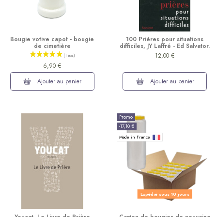
Bougie votive capot - bougie
100 Prières pour situations
de cimetière
difficiles, JY Laffré - Ed Salvator.
12,00 €
6,90 €
Ajouter au panier
Ajouter au panier
Promo
-17,10 €
Made in France
Expédié sous 10 jours