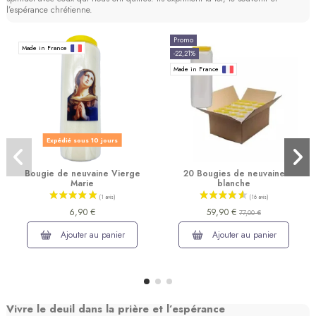
l’espérance chrétienne.
Promo
Made in France
-22,21%
Made in France
(1 avis)
Expédié sous 10 jours
Bougie de neuvaine Vierge
20 Bougies de neuvaine
Marie
blanche
6,90 €
59,90 €
77,00 €
Ajouter au panier
Ajouter au panier
Vivre le deuil dans la prière et l’espérance