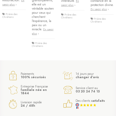
Résurrection.
grands-parents,
intérieure.
confiance en la
En
En
elle est un
protection divine.
savoir plus
savoir plus
véritable soutien
En savoir plus
pour ceux qui
Prière des
Prière des
cherchent
Chrétiens
Chrétiens
Prière des
l'espérance, la
Chrétiens
paix ou un
miracle.
En savoir
plus
Prière des
Chrétiens
Paiements
14 jours pour
100% sécurisés
changer d’avis
Entreprise Française
Service client au
familiale née en
03 20 24 74 15
1844
Des clients
satisfaits
Livraison rapide
24 / 48h