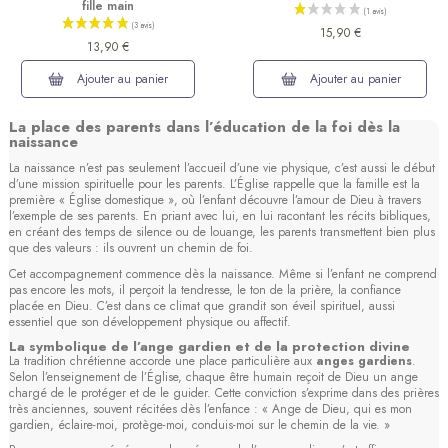
fille main
15,90 €
13,90 €
Ajouter au panier
Ajouter au panier
La place des parents dans l’éducation de la foi dès la
naissance
La naissance n’est pas seulement l’accueil d’une vie physique, c’est aussi le début
d’une mission spirituelle pour les parents. L’Église rappelle que la famille est la
première « Église domestique », où l’enfant découvre l’amour de Dieu à travers
l’exemple de ses parents. En priant avec lui, en lui racontant les récits bibliques,
en créant des temps de silence ou de louange, les parents transmettent bien plus
que des valeurs : ils ouvrent un chemin de foi.
Cet accompagnement commence dès la naissance. Même si l’enfant ne comprend
pas encore les mots, il perçoit la tendresse, le ton de la prière, la confiance
placée en Dieu. C’est dans ce climat que grandit son éveil spirituel, aussi
essentiel que son développement physique ou affectif.
La symbolique de l’ange gardien et de la protection divine
La tradition chrétienne accorde une place particulière aux
anges gardiens
.
Selon l’enseignement de l’Église, chaque être humain reçoit de Dieu un ange
chargé de le protéger et de le guider. Cette conviction s’exprime dans des prières
très anciennes, souvent récitées dès l’enfance : « Ange de Dieu, qui es mon
gardien, éclaire-moi, protège-moi, conduis-moi sur le chemin de la vie. »