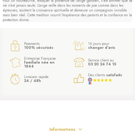
Pour un nouveau-né, évoquer la présence de l’ange gardien, c’est affirmer que sa
vie n’est jamais seule. L’ange veille dans les moments de joie comme dans les
épreuves, soutient la croissance spirituelle et demeure un compagnon invisible
mais bien réel. Cette tradition nourrit l’espérance des parents et la confiance en la
protection divine.
Paiements
14 jours pour
100% sécurisés
changer d’avis
Entreprise Française
Service client au
familiale née en
03 20 24 74 15
1844
Des clients
satisfaits
Livraison rapide
24 / 48h
(6 avis)
Informations