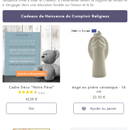
naissance invite à louer le Créateur, à s’émerveiller devant la fragilité de l’enfant et
à s’engager dans une éducation fondée sur l’amour et la foi.
Cadeaux de Naissance du Comptoir Religieux
Made in Europe
Article indisponible
Cadre Déco "Notre Père"
Ange en prière céramique - 14
cm
22,90 €
45,00 €
Voir
Ajouter au panier