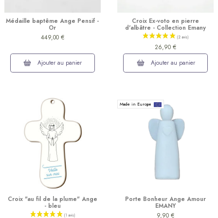
Médaille baptême Ange Pensif -
Croix Ex-voto en pierre
Or
d'albâtre - Collection Emany
449,00 €
26,90 €
Ajouter au panier
Ajouter au panier
Made in Europe
(1 avis)
Croix "au fil de la plume" Ange
Porte Bonheur Ange Amour
- bleu
EMANY
9,90 €