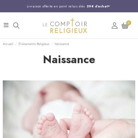
Livraison offerte en point relais dès
59€ d'achat*
Entreprise Française familiale
née en 1844
0
Support client disponible au
03 20 24 74 15
Commandez avant 14H,
expédition le jour même !
Accueil
Événements Religieux
Naissance
Naissance