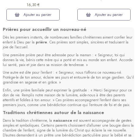
16,30 €
Ajouter au panier
Ajouter au panier
Prières pour accueillir un nouveau-né
Dès les premiers instants, de nombreuses familles chrétiennes aiment confier leur
enfant à Dieu par la
prière
. Ces prières sont simples, sincères et traduisent la
joie de l’accueil.
Une première prière peut être adressée pour la maman : « Seigneur, toi qui
donnes la vie, bénis cette mère qui a porté et mis au monde son enfant. Accorde-
lui santé, paix et joie dans sa mission de tendresse. »
Une autre est dite pour l’enfant : « Seigneur, nous t’offrons ce nouveau-né.
Protège-le de ton amour, éclaire ses jours et entoure-le de ton ange gardien. Qu’il
grandisse en sagesse et en grâce. »
Enfin, une prière familiale peut exprimer la gratitude : « Merci Seigneur pour ce
don de vie. Remplis notre maison de ta lumière, aide-nous à être des parents
attentifs et fidèles à ton amour. » Ces prières accompagnent l’enfant dans ses
premiers jours, comme une bénédiction continue qui l’entoure de foi et de paix.
Traditions chrétiennes autour de la naissance
Dans la tradition chrétienne, la
naissance
est souvent accompagnée de gestes
simples et symboliques. Certains parents choisissent d’allumer une bougie dans la
chambre de l’enfant, signe de la lumière du Christ qui éclaire la vie nouvelle.
D’autres demandent à un prêtre une bénédiction particulière pour le bébé et sa