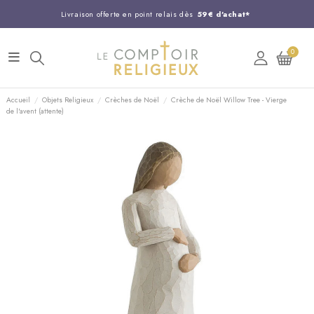
Livraison offerte en point relais dès
59€ d'achat*
Entreprise Française familiale
née en 1844
0
Support client disponible au
03 20 24 74 15
Commandez avant 14H,
expédition le jour même !
Accueil
Objets Religieux
Crèches de Noël
Crèche de Noël Willow Tree - Vierge
de l'avent (attente)