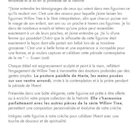
tendresse et la foi en la promesse de la Nativité.
"J'aime entendre les témoignages de ceux qui voient dans mes figurines ce
qu'ils veulent voir. C'est une des raisons pour laquelle j'aime laisser les
figurines Willow Tree à la libre interprétation, afin que chacun puisse voir
le visage de son enfant, son ami ou un proche à travers ces figurines. Je lis
dans de nombreux e-mails et lettres qu'une pièce peut ressembler
exactement à un de leurs proches, et j'aime entendre ça. J'ai lu d'une
femme qui possédait Chérir que la silhouette de cette figurine était
exactement la façon dont elle portait son bébé lors de sa troisième
grossesse ! C'est une si belle forme et une expérience si incroyable pour
une femme, et je voulais capturer et célébrer cette période contemplative
de la vie." — Susan Lordi
Chaque détail est soigneusement sculpté et peint à la main, reflétant
l'engagement de Willow Tree à transmettre des émotions profondes par des
gestes simples.
La posture paisible de Marie, les mains posées
sur son ventre arrondi
, invite à la contemplation et à la prière pendant
la période de l'Avent.
Présentée dans une boîte élégante, cette figurine est prête à être offerte
ou à enrichir votre propre collection de la Nativité.
Elle s'harmonise
parfaitement avec les autres pièces de la série Willow Tree
,
permettant une composition personnalisée et évolutive de votre crèche.
Intégrez cette figurine à votre crèche pour célébrer l'Avent avec une
touche de douceur et de spiritualité.