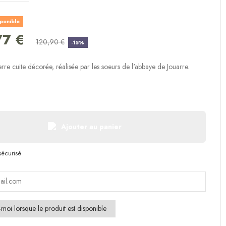
(28 avis)
sponible
77 €
120,90 €
-15%
rre cuite décorée, réalisée par les soeurs de l'abbaye de Jouarre.
Ajouter au panier