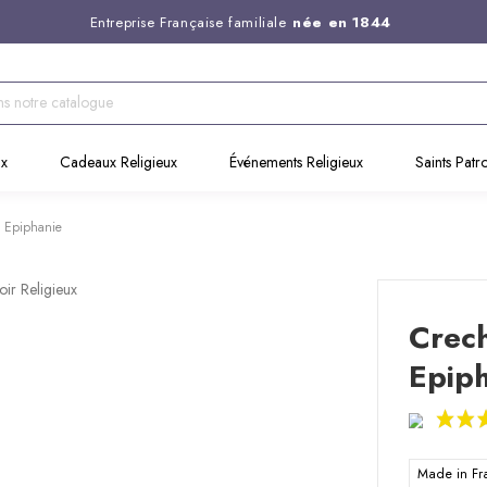
Entreprise Française familiale
née en 1844
Support client disponible au
03 20 24 74 15
Commandez avant 14H,
expédition le jour même !
ux
Cadeaux Religieux
Événements Religieux
Saints Patr
- Epiphanie
Crech
Epip
Made in F