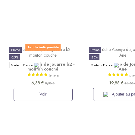
Article indisponible
Promo
Promo
-25%
-25%
Santon Abbaye de Jouarre b2 -
Santon Abbaye de Jou
Made in France
Made in France
mouton couché
Ane
6,38 €
19,88 €
8,50 €
26,50 
Voir
Ajouter au pa