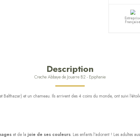
Entrepris
Français
Description
Creche Abbaye de Jouarre B2 - Epiphanie
althazar) et un chameau. Ils arrivent des 4 coins du monde, ont suivi l'étoile
nnages
et de la
joie de ses couleurs
. Les enfants l'adorent ! Les adultes auss