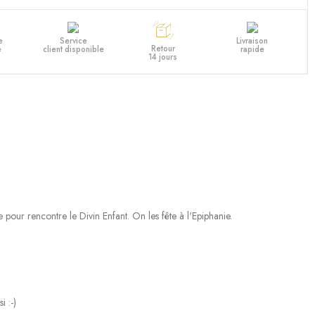
e
Service
Livraison
Retour
e
client disponible
rapide
14 jours
 pour rencontre le Divin Enfant. On les fête à l'Epiphanie.
i :-)