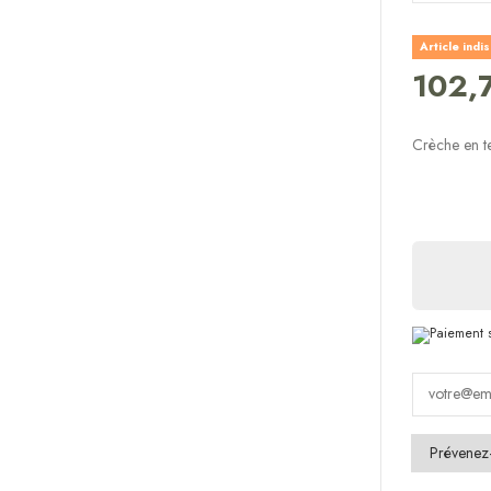
Article indi
102,
Crèche en te