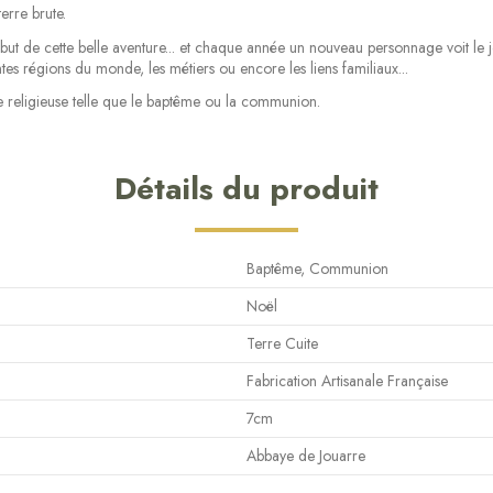
erre brute.
but de cette belle aventure... et chaque année un nouveau personnage voit le j
es régions du monde, les métiers ou encore les liens familiaux...
e religieuse telle que le baptême ou la communion.
Détails du produit
Baptême, Communion
Noël
Terre Cuite
Fabrication Artisanale Française
7cm
Abbaye de Jouarre