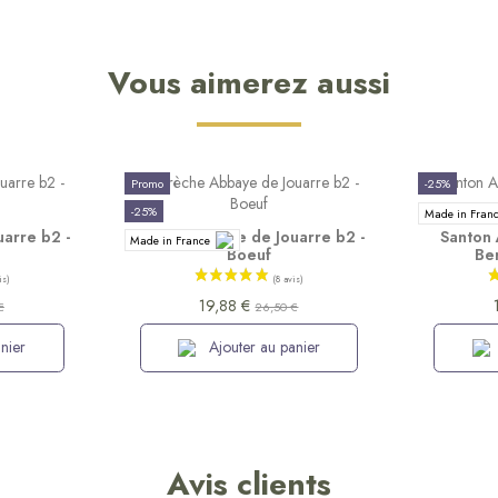
Vous aimerez aussi
Promo
-25%
-25%
Made in Fran
arre b2 -
Santon Abbaye de Jouarre b2 -
Santon 
Made in France
Boeuf
Be
19,88 €
€
26,50 €
nier
Ajouter au panier
Avis clients