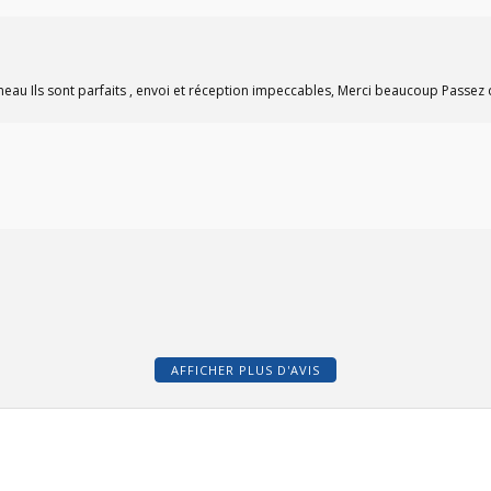
meau Ils sont parfaits , envoi et réception impeccables, Merci beaucoup Passez 
(7 avis)
AFFICHER PLUS D'AVIS