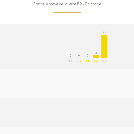
Creche Abbaye de Jouarre B2 - Epiphanie
25
3
0
0
0
1★
2★
3★
4★
5★