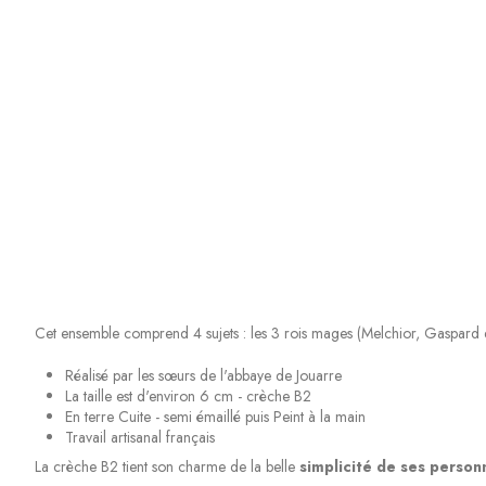
Cet ensemble comprend 4 sujets : les 3 rois mages (Melchior, Gaspard et B
Réalisé par les sœurs de l'abbaye de Jouarre
La taille est d'environ 6 cm - crèche B2
En terre Cuite - semi émaillé puis Peint à la main
Travail artisanal français
La crèche B2 tient son charme de la belle
simplicité de ses perso