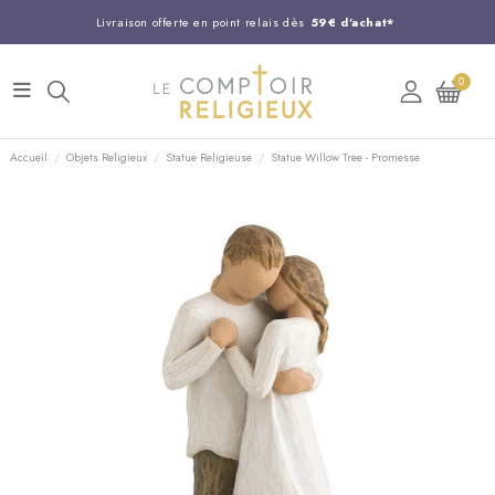
Livraison offerte en point relais dès
59€ d'achat*
Entreprise Française familiale
née en 1844
0
Support client disponible au
03 20 24 74 15
Commandez avant 14H,
expédition le jour même !
Accueil
Objets Religieux
Statue Religieuse
Statue Willow Tree - Promesse