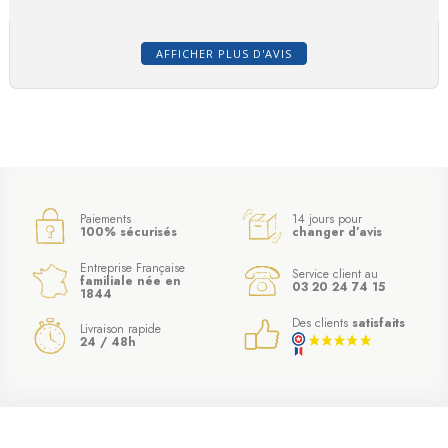
(10 avis)
AFFICHER PLUS D'AVIS
Paiements
14 jours pour
100% sécurisés
changer d’avis
Entreprise Française
Service client au
familiale née en
03 20 24 74 15
1844
Des clients
satisfaits
Livraison rapide
24 / 48h