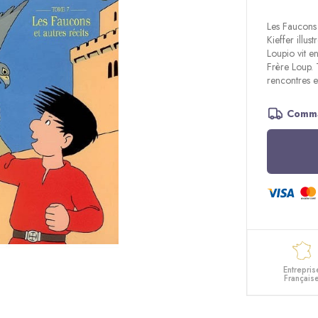
Les Faucons 
Kieffer illu
Loupio vit en
Frère Loup. 
rencontres e
Comma
Entrepris
Français