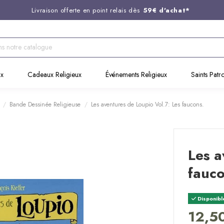
Livraison offerte en point relais dès
59€ d'achat*
Entreprise Française familiale
née en 1844
Support client disponible au
03 20 24 74 15
Commandez avant 14H,
expédition le jour même !
ux
Cadeaux Religieux
Événements Religieux
Saints Patr
Bande Dessinée Religieuse
Les aventures de Loupio Vol.7: Les faucons.
Les a
fauco
Disponibl
12,5