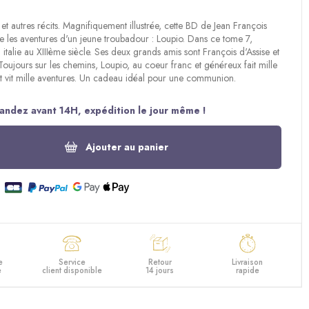
et autres récits. Magnifiquement illustrée, cette BD de Jean François
stre les aventures d'un jeune troubadour : Loupio. Dans ce tome 7,
 italie au XIIIème siècle. Ses deux grands amis sont François d'Assise et
Toujours sur les chemins, Loupio, au coeur franc et généreux fait mille
t vit mille aventures. Un cadeau idéal pour une communion.
ndez avant 14H, expédition le jour même !
Ajouter au panier
e
Service
Retour
Livraison
e
client disponible
14 jours
rapide