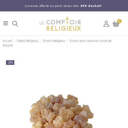
Livraison offerte en point relais dès
59€ d'achat*
Entreprise Française familiale
née en 1844
0
Support client disponible au
03 20 24 74 15
Commandez avant 14H,
expédition le jour même !
Accueil
Objets Religieux
Encens Religieux
Encens pour neuvaine Larme de
Somalie
-25%