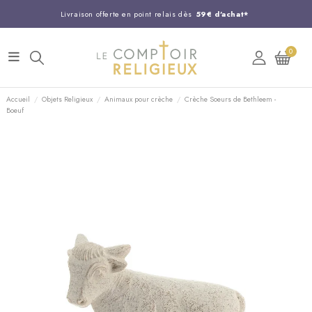
Livraison offerte en point relais dès
59€ d'achat*
Entreprise Française familiale
née en 1844
0
Support client disponible au
03 20 24 74 15
Commandez avant 14H,
expédition le jour même !
Accueil
Objets Religieux
Animaux pour crèche
Crèche Soeurs de Bethleem -
Boeuf