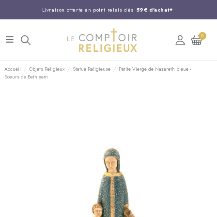
Livraison offerte en point relais dès
59€ d'achat*
Entreprise Française familiale
née en 1844
0
Support client disponible au
03 20 24 74 15
Commandez avant 14H,
expédition le jour même !
Accueil
Objets Religieux
Statue Religieuse
Petite Vierge de Nazareth bleue -
Soeurs de Bethleem