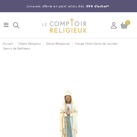
Livraison offerte en point relais dès
59€ d'achat*
Entreprise Française familiale
née en 1844
0
Support client disponible au
03 20 24 74 15
Commandez avant 14H,
expédition le jour même !
Accueil
Objets Religieux
Statue Religieuse
Vierge Notre Dame de Lourdes -
Soeurs de Bethleem