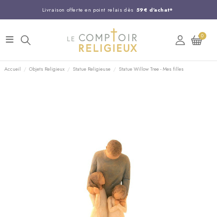
Livraison offerte en point relais dès
59€ d'achat*
Entreprise Française familiale
née en 1844
0
Support client disponible au
03 20 24 74 15
Commandez avant 14H,
expédition le jour même !
Accueil
Objets Religieux
Statue Religieuse
Statue Willow Tree - Mes filles