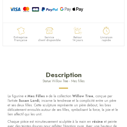
Entreprise
Service
Retour
Livraison
Française
client disponible
14 jours
rapide
Description
Statue Willow Tree - Mes filles
La figurine
« Mes Filles »
de la collection
Willow Tree
, conçue par
l'artiste
Susan Lordi
, incarne la tendresse et la complicité entre un père
et ses deux filles. Cette sculpture représente un père debout, les bras
délicatement enroulés autour de ses filles, symbolisant la force, la joie et le
lien affectif qui les unit.
Chaque pièce est minutieusement sculptée à la main en
résine
et peinte
avec des teintes douces pour refléter l'émotion pure. Avec une hauteur de