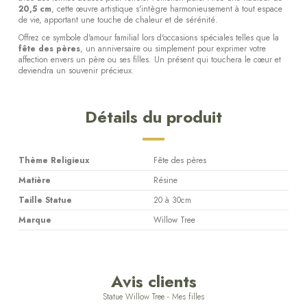
20,5 cm
, cette œuvre artistique s'intègre harmonieusement à tout espace
de vie, apportant une touche de chaleur et de sérénité.
Offrez ce symbole d'amour familial lors d'occasions spéciales telles que la
fête des pères
, un anniversaire ou simplement pour exprimer votre
affection envers un père ou ses filles. Un présent qui touchera le cœur et
deviendra un souvenir précieux.
Détails du produit
Thème Religieux
Fête des pères
Matière
Résine
Taille Statue
20 à 30cm
Marque
Willow Tree
Avis clients
Statue Willow Tree - Mes filles