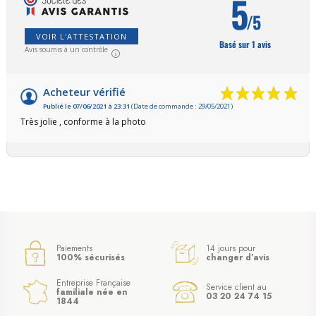
5
/5
VOIR L'ATTESTATION
Basé sur 1 avis
Avis soumis à un contrôle
Acheteur vérifié
Publié le 07/06/2021 à 23:31
(Date de commande : 29/05/2021)
Très jolie , conforme à la photo
Paiements
14 jours pour
100% sécurisés
changer d’avis
Entreprise Française
Service client au
familiale née en
03 20 24 74 15
1844