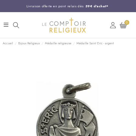
Livraison offerte en point relais dès
59€ d'achat*
Entreprise Française familiale
née en 1844
0
Support client disponible au
03 20 24 74 15
Commandez avant 14H,
expédition le jour même !
Accueil
Bijoux Religieux
Médaille religieuse
Médaille Saint Eric - argent