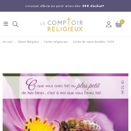
Livraison offerte en point relais dès
59€ d'achat*
Entreprise Française familiale
née en 1844
0
Support client disponible au
03 20 24 74 15
Commandez avant 14H,
expédition le jour même !
Accueil
Objets Religieux
Cartes religieuses
Cartes de voeux doubles - Kit03