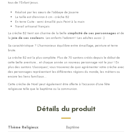
tous de l'Enfant Jesus.
Réalisé par les sœurs de l'abbaye de Jouarre
La taille est d'environ 6 cm - crèche B2
En terre Cuite - semi émaillé puis Peint à la main
Travail artisanal français
La crèche B2 tient son charme de la belle
simplicité de ses personnages
et de
la
joie de ses couleurs
. Les enfants l'adorent ! Les adultes aussi :-)
Sa caractéristique ? L'harmonieux équilibre entre émaillage, peinture et terre
brute.
La crèche B2 est la plus complète. Plus de 70 santons créés depuis le début de
cette belle aventure... et chaque année un nouveau personnage voit le jour ! En
plus des santons 'classiques', vous trouverez de quoi agrémenter votre crèche avec
des personnages représentant les différentes régions du monde, les métiers ou
encore les liens familiaux...
Cette crèche de Noël peut également être offerte à l'occasion d'une fête
religieuse telle que le baptême ou la communion.
Détails du produit
Thème Religieux
Baptême