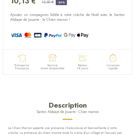
10,13 €
(17 avis)
13,50 €
-25%
Ajoutez un compagnon fidèle à votre crèche de Noël avec le Santon
Abbaye de Jouarre - le Chien marron !
Entreprise
Service
Retour
Livraison
Française
client disponible
14 jours
rapide
Description
Santon Abbaye de Jouarre - Chien marron
Le Chien Marron apporte
une présence chaleureuse et bienveillante à votre
crèche. La présence du chien montre toute la scène d'un village et l'accueil par