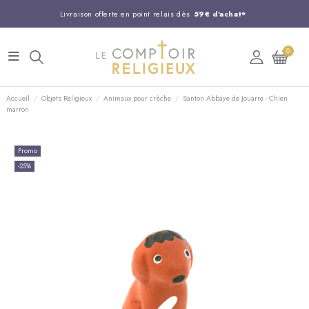
Livraison offerte en point relais dès
59€ d'achat*
Entreprise Française familiale
née en 1844
0
Support client disponible au
03 20 24 74 15
Commandez avant 14H,
expédition le jour même !
Accueil
Objets Religieux
Animaux pour crèche
Santon Abbaye de Jouarre - Chien
marron
Promo
-25%