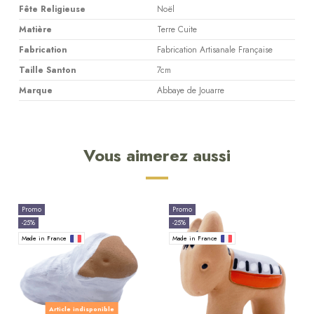
Fête Religieuse
Noël
Matière
Terre Cuite
Fabrication
Fabrication Artisanale Française
Taille Santon
7cm
Marque
Abbaye de Jouarre
Vous aimerez aussi
Promo
Promo
-25%
-25%
Made in France
Made in France
Article indisponible