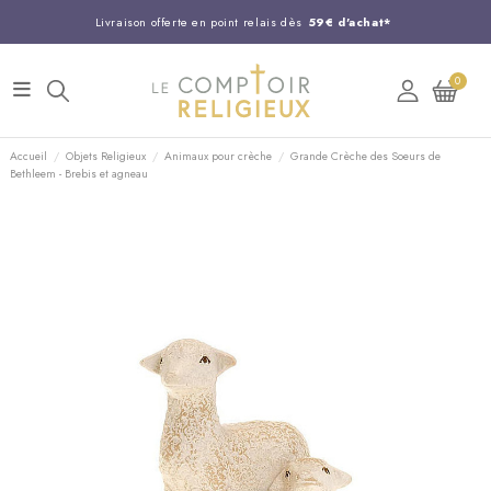
Livraison offerte en point relais dès
59€ d'achat*
Entreprise Française familiale
née en 1844
0
Support client disponible au
03 20 24 74 15
Commandez avant 14H,
expédition le jour même !
Accueil
Objets Religieux
Animaux pour crèche
Grande Crèche des Soeurs de
Bethleem - Brebis et agneau