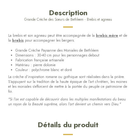
Description
Grande Crèche des Soeurs de Bethleem - Brebis et agneau
La brebis et son agneau peut être accompagnée de la
brebis mère
et de
la
brebis
pour accompagner les bergers.
Grande Crèche Paysanne des Moniales de Bethléem
Dimensions : 30-40 cm pour les personnages debout
Fabrication française artisanale
Matériau : pierre dolomie
Couleur : polychrome blanc et doré
La crèche d’inspiration romane ou gothique sont réalisées dans la prière.
S’appuyant sur la tradition de la haute époque de l’art chrétien, les moines
et les moniales s’efforcent de mettre à la portée du peuple ce patrimoine de
foi.
"Si l’on est capable de découvrir dans les multiples manifestations du beau
un rayon de la Beauté suprême, alors l’art devient un chemin vers Dieu."
Détails du produit