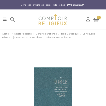
Livraison offerte en point relais dès
59€ d'achat*
Entreprise Française familiale
née en 1844
0
Support client disponible au
03 20 24 74 15
Commandez avant 14H,
expédition le jour même !
Accueil
Objets Religieux
Librairie chrétienne
Bible Catholique
La nouvelle
Bible TOB (couverture balacron bleue) : Traduction oecuménique