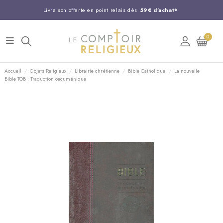
Livraison offerte en point relais dès
59€ d'achat*
Entreprise Française familiale
née en 1844
0
Support client disponible au
03 20 24 74 15
Commandez avant 14H,
expédition le jour même !
Accueil
Objets Religieux
Librairie chrétienne
Bible Catholique
La nouvelle
Bible TOB : Traduction oecuménique