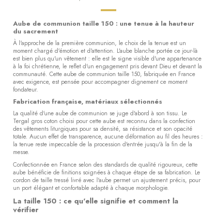
Aube de communion taille 150 : une tenue à la hauteur
du sacrement
À l'approche de la première communion, le choix de la tenue est un
moment chargé d'émotion et d'attention. L'aube blanche portée ce jour-là
est bien plus qu'un vêtement : elle est le signe visible d'une appartenance
à la foi chrétienne, le reflet d'un engagement pris devant Dieu et devant la
communauté. Cette aube de communion taille 150, fabriquée en France
avec exigence, est pensée pour accompagner dignement ce moment
fondateur.
Fabrication française, matériaux sélectionnés
La qualité d'une aube de communion se juge d'abord à son tissu. Le
Tergal gros coton choisi pour cette aube est reconnu dans la confection
des vêtements liturgiques pour sa densité, sa résistance et son opacité
totale. Aucun effet de transparence, aucune déformation au fil des heures :
la tenue reste impeccable de la procession d'entrée jusqu'à la fin de la
messe.
Confectionnée en France selon des standards de qualité rigoureux, cette
aube bénéficie de finitions soignées à chaque étape de sa fabrication. Le
cordon de taille tressé livré avec l'aube permet un ajustement précis, pour
un port élégant et confortable adapté à chaque morphologie.
La taille 150 : ce qu'elle signifie et comment la
vérifier