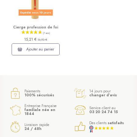
Expédié sous 10 jours
Cierge profession de foi
15,21 €
16,90 €
Ajouter au panier
Paiements
14 jours pour
100% sécurisés
changer d’avis
Entreprise Française
Service client au
familiale née en
03 20 24 74 15
1844
Des clients
satisfaits
Livraison rapide
24 / 48h