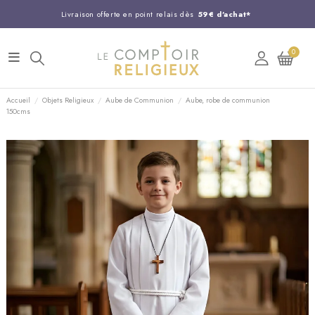
Livraison offerte en point relais dès
59€ d'achat*
Entreprise Française familiale
née en 1844
0
Support client disponible au
03 20 24 74 15
Commandez avant 14H,
expédition le jour même !
Accueil
Objets Religieux
Aube de Communion
Aube, robe de communion
150cms