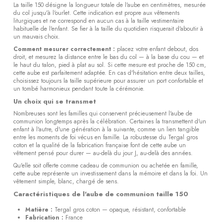
La taille 150 désigne la longueur totale de l'aube en centimètres, mesurée
du col jusqu'à l'ourlet. Cette indication est propre aux vêtements
liturgiques et ne correspond en aucun cas à la taille vestimentaire
habituelle de l'enfant. Se fier à la taille du quotidien risquerait d'aboutir à
un mauvais choix.
Comment mesurer correctement :
placez votre enfant debout, dos
droit, et mesurez la distance entre le bas du col — à la base du cou — et
le haut du talon, pied à plat au sol. Si cette mesure est proche de 150 cm,
cette aube est parfaitement adaptée. En cas d'hésitation entre deux tailles,
choisissez toujours la taille supérieure pour assurer un port confortable et
un tombé harmonieux pendant toute la cérémonie.
Un choix qui se transmet
Nombreuses sont les familles qui conservent précieusement l'aube de
communion longtemps après la célébration. Certaines la transmettent d'un
enfant à l'autre, d'une génération à la suivante, comme un lien tangible
entre les moments de foi vécus en famille. La robustesse du Tergal gros
coton et la qualité de la fabrication française font de cette aube un
vêtement pensé pour durer — au-delà du jour J, au-delà des années.
Qu'elle soit offerte comme cadeau de communion ou achetée en famille,
cette aube représente un investissement dans la mémoire et dans la foi. Un
vêtement simple, blanc, chargé de sens.
Caractéristiques de l'aube de communion taille 150
Matière :
Tergal gros coton — opaque, résistant, confortable
Fabrication :
France