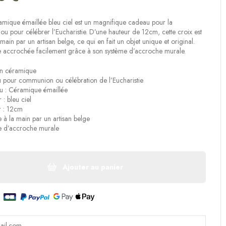
amique émaillée bleu ciel est un magnifique cadeau pour la
 pour célébrer l’Eucharistie. D’une hauteur de 12cm, cette croix est
main par un artisan belge, ce qui en fait un objet unique et original.
re accrochée facilement grâce à son système d’accroche murale.
en céramique
pour communion ou célébration de l’Eucharistie
u : Céramique émaillée
 : bleu ciel
r : 12cm
e à la main par un artisan belge
e d’accroche murale
Ajouter au panier