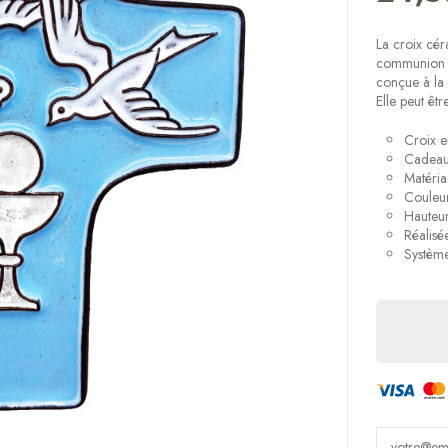
La croix cér
communion ou
conçue à la 
Elle peut êt
Croix 
Cadeau 
Matéria
Couleur
Hauteu
Réalisé
Systèm