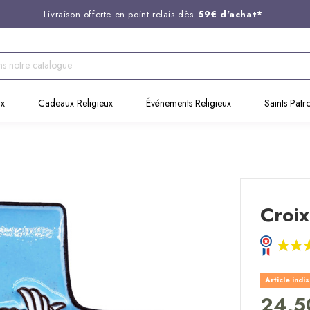
Livraison offerte en point relais dès
59€ d'achat*
Entreprise Française familiale
née en 1844
Support client disponible au
03 20 24 74 15
Commandez avant 14H,
expédition le jour même !
ux
Cadeaux Religieux
Événements Religieux
Saints Patr
Croix
Article indi
24,5