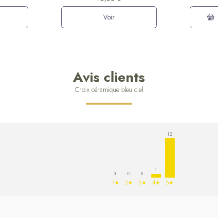
Voir
Avis clients
Croix céramique bleu ciel
12
1
0
0
0
1★
2★
3★
4★
5★