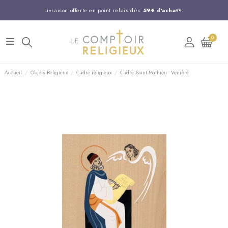
Livraison offerte en point relais dès
59€ d'achat*
Entreprise Française familiale
née en 1844
0
Support client disponible au
03 20 24 74 15
Commandez avant 14H,
expédition le jour même !
Accueil
Objets Religieux
Cadre religieux
Cadre Saint Mathieu - Venière