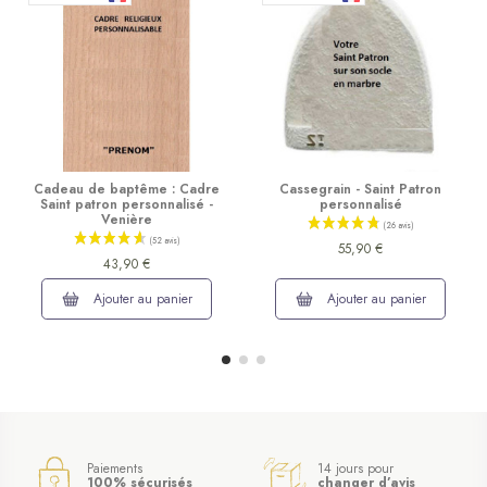
Cadeau de baptême : Cadre
Cassegrain - Saint Patron
Saint patron personnalisé -
personnalisé
Venière
55,90 €
43,90 €
Ajouter au panier
Ajouter au panier
Paiements
14 jours pour
100% sécurisés
changer d’avis