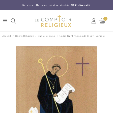
Livraison offerte en point relais dès
59€ d'achat*
Entreprise Française familiale
née en 1844
0
Support client disponible au
03 20 24 74 15
Commandez avant 14H,
expédition le jour même !
Accueil
Objets Religieux
Cadre religieux
Cadre Saint Hugues de Cluny - Venière