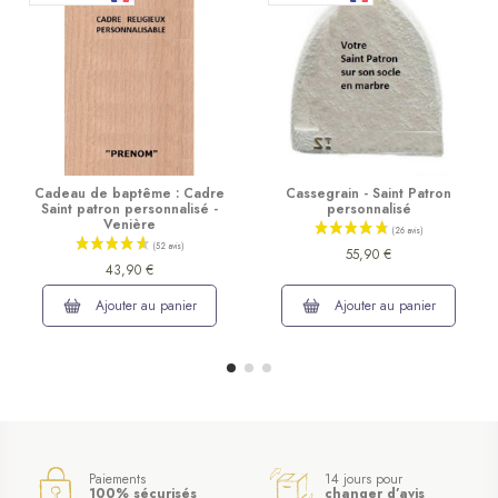
Cadeau de baptême : Cadre
Cassegrain - Saint Patron
Saint patron personnalisé -
personnalisé
Venière
55,90 €
43,90 €
Ajouter au panier
Ajouter au panier
Paiements
14 jours pour
100% sécurisés
changer d’avis