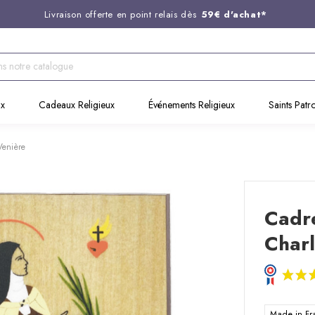
Livraison offerte en point relais dès
59€ d'achat*
Entreprise Française familiale
née en 1844
Support client disponible au
03 20 24 74 15
Commandez avant 14H,
expédition le jour même !
ux
Cadeaux Religieux
Événements Religieux
Saints Patr
Venière
Cadr
Charl
Made in F