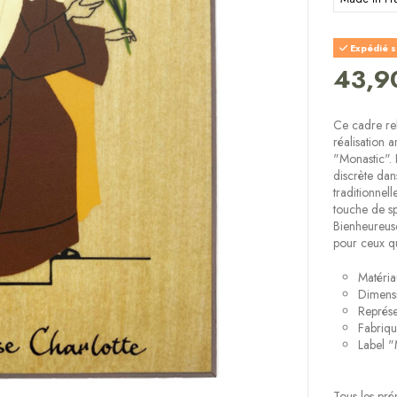
Expédié s
43,9
Ce cadre rel
réalisation 
"Monastic".
discrète dan
traditionnel
touche de spi
Bienheureuse
pour ceux qu
Matéria
Dimens
Représe
Fabriqu
Label "
Tous les pré