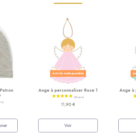
Article indisponible
Ar
 Patron
Ange à personnaliser Rose 1
Ange à 
é
11,90 €
nier
Voir