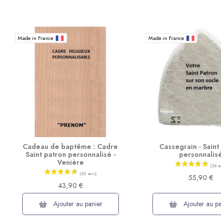
Made in France
Made in France
Cadeau de baptême : Cadre
Cassegrain - Saint
Saint patron personnalisé -
personnalis
Venière
55,90 €
43,90 €
Ajouter au panier
Ajouter au pa