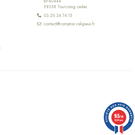
BP40444
59338 Tourcoing cedex
03 20 24 74 15
contact@comptoir-religieux.fr
r
.
(10 avis)
9.5
/10
5644 avis