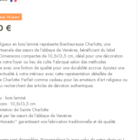
(1 avis)
ous 15 jours
0 €
igieux en bois laminé représente Bienheureuse Charlotte, une
artisanale des sœurs de l'abbaye de Venières, bénéficiant du label
 Dimensions compactes de 10,5x13,5 cm, idéal pour une décoration
s votre foyer ou lieu de culte. Fabriqué selon des méthodes
les avec une finition de qualité pour une durabilité accrue. Ajoutez une
ritualité à votre intérieur avec cette représentation détaillée de
 Charlotte. Parfait comme cadeau pour les amateurs d'art religieux ou
i recherchent des articles de dévotion authentiques.
u : bois laminé
ions : 10,5x13,5 cm
ntation de Sainte Charlotte
é par les sœurs de l'abbaye de Venières
Monastic" garantissant une fabrication traditionnelle et de qualité.
noms sont disponibles,
Personnalisez le avec celui de votre choix ici !