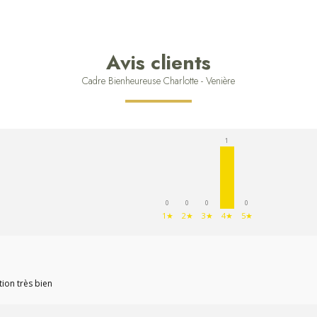
Avis clients
Cadre Bienheureuse Charlotte - Venière
1
0
0
0
0
1★
2★
3★
4★
5★
tion très bien