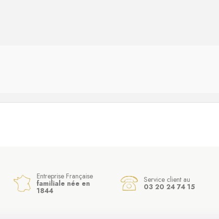
(26 avis)
Entreprise Française
Service client au
familiale née en
03 20 24 74 15
1844