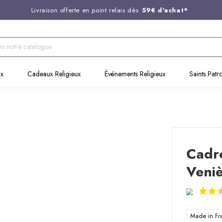
Livraison offerte en point relais dès
59€ d'achat*
Entreprise Française familiale
née en 1844
Support client disponible au
03 20 24 74 15
Commandez avant 14H,
expédition le jour même !
ux
Cadeaux Religieux
Événements Religieux
Saints Patr
Cadre
Veni
Made in F