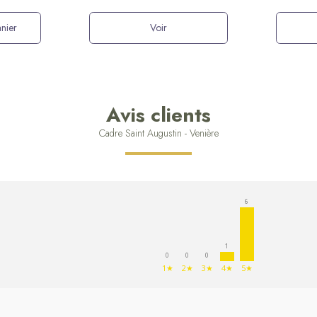
nier
Voir
Avis clients
Cadre Saint Augustin - Venière
6
1
0
0
0
1★
2★
3★
4★
5★