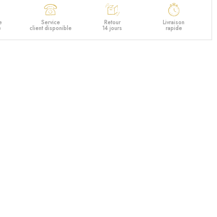
e
Service
Retour
Livraison
e
client disponible
14 jours
rapide