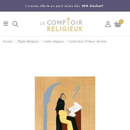
Livraison offerte en point relais dès
59€ d'achat*
Entreprise Française familiale
née en 1844
0
Support client disponible au
03 20 24 74 15
Commandez avant 14H,
expédition le jour même !
Accueil
Objets Religieux
Cadre religieux
Cadre Saint Thibaut- Venière