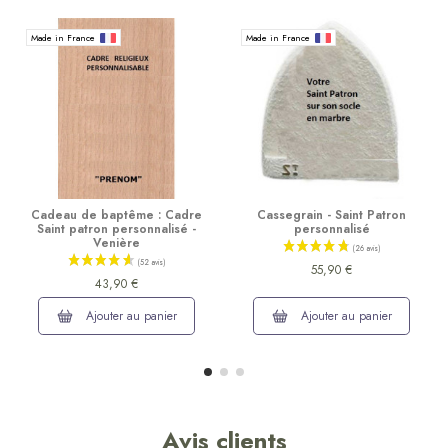
Made in France
Made in France
Cadeau de baptême : Cadre
Cassegrain - Saint Patron
Saint patron personnalisé -
personnalisé
Venière
55,90 €
43,90 €
Ajouter au panier
Ajouter au panier
Avis clients