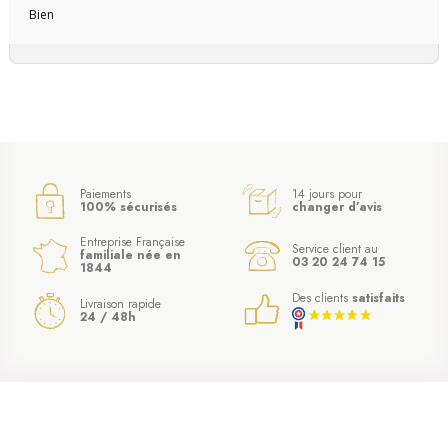
Bien
Paiements
14 jours pour
100% sécurisés
changer d’avis
Entreprise Française
Service client au
familiale née en
03 20 24 74 15
1844
Des clients
satisfaits
Livraison rapide
24 / 48h