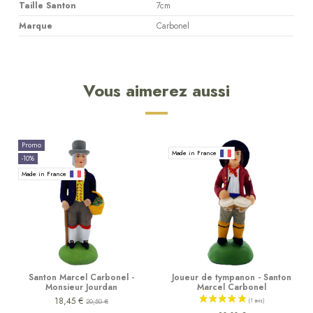
Taille Santon
7cm
Marque
Carbonel
Vous aimerez aussi
Promo
Made in France
-10%
Made in France
Santon Marcel Carbonel -
Joueur de tympanon - Santon
Monsieur Jourdan
Marcel Carbonel
18,45 €
20,50 €