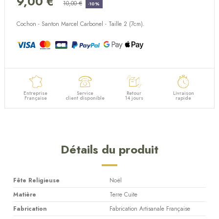
9,00 €
(1 avis)
10,00 €
-10%
Cochon - Santon Marcel Carbonel - Taille 2 (7cm).
Entreprise
Service
Retour
Livraison
Française
client disponible
14 jours
rapide
Détails du produit
Fête Religieuse
Noël
Matière
Terre Cuite
Fabrication
Fabrication Artisanale Française