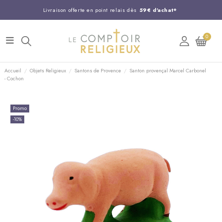
Livraison offerte en point relais dès
59€ d'achat*
Entreprise Française familiale
née en 1844
0
Support client disponible au
03 20 24 74 15
Commandez avant 14H,
expédition le jour même !
Accueil
Objets Religieux
Santons de Provence
Santon provençal Marcel Carbonel
- Cochon
Promo
-10%