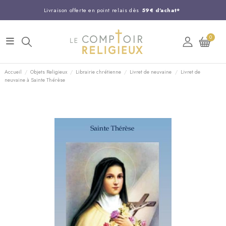
Livraison offerte en point relais dès
59€ d'achat*
Entreprise Française familiale
née en 1844
0
Support client disponible au
03 20 24 74 15
Commandez avant 14H,
expédition le jour même !
Accueil
Objets Religieux
Librairie chrétienne
Livret de neuvaine
Livret de
neuvaine à Sainte Thérèse