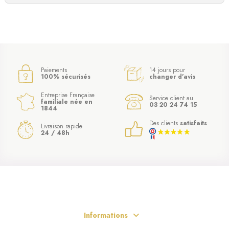
Paiements
14 jours pour
100% sécurisés
changer d’avis
Entreprise Française
(4 avis)
Service client au
familiale née en
03 20 24 74 15
1844
Des clients
satisfaits
Livraison rapide
24 / 48h
Informations